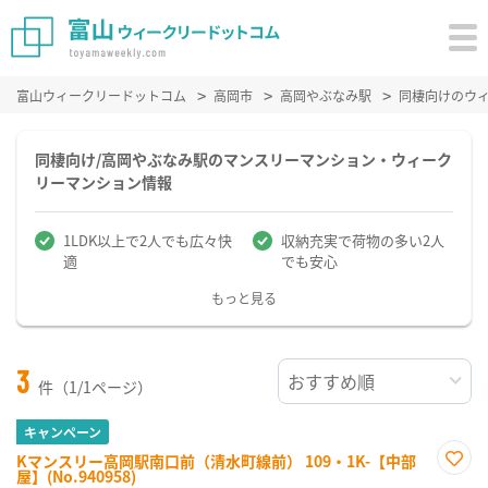
富山ウィークリードットコム
高岡市
高岡やぶなみ駅
同棲向けのウ
同棲向け/高岡やぶなみ駅のマンスリーマンション・ウィーク
リーマンション情報
1LDK以上で2人でも広々快
収納充実で荷物の多い2人
適
でも安心
もっと見る
3
件（1/1ページ）
キャンペーン
Kマンスリー高岡駅南口前（清水町線前） 109・1K-【中部
屋】(No.940958)
お気