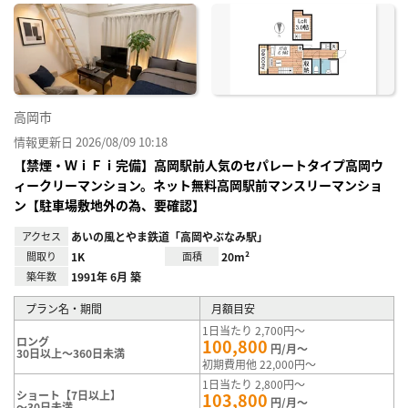
に入
り登
録
高岡市
情報更新日 2026/08/09 10:18
【禁煙・ＷｉＦｉ完備】高岡駅前人気のセパレートタイプ高岡ウ
ィークリーマンション。ネット無料高岡駅前マンスリーマンショ
ン【駐車場敷地外の為、要確認】
アクセス
あいの風とやま鉄道「高岡やぶなみ駅」
間取り
1K
面積
20m²
築年数
1991年 6月 築
プラン名・期間
月額目安
1日当たり 2,700円～
ロング
100,800
円/月～
30日以上～360日未満
初期費用他 22,000円～
1日当たり 2,800円～
ショート【7日以上】
103,800
円/月～
～30日未満