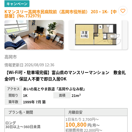
キャンペーン
Kマンスリー高岡市民病院前（高岡市役所前） 203・1K-【中
部屋】(No.732979)
お気
に入
り登
録
高岡市
情報更新日 2026/08/09 12:36
【Wi-Fi可・駐車場完備】富山県のマンスリーマンション 敷金礼
金0円・保証人不要で即日入居OK
アクセス
あいの風とやま鉄道「高岡やぶなみ駅」
間取り
1K
面積
21m²
築年数
1999年 7月 築
プラン名・期間
月額目安
1日当たり 2,700円～
ロング
100,800
円/月～
30日以上～360日未満
初期費用他 22,000円～