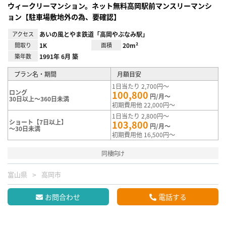
ウィークリーマンション。ネット無料高岡駅前マンスリーマンシ
ョン【駐車場敷地外の為、要確認】
アクセス
あいの風とやま鉄道「高岡やぶなみ駅」
間取り
1K
面積
20m²
築年数
1991年 6月 築
プラン名・期間
月額目安
1日当たり 2,700円～
ロング
100,800
円/月～
30日以上～360日未満
初期費用他 22,000円～
1日当たり 2,800円～
ショート【7日以上】
103,800
円/月～
～30日未満
初期費用他 16,500円～
同棲向け
富山県
高岡市
お問合わせ
電話する