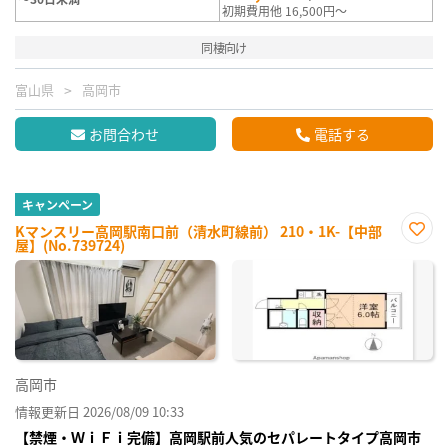
初期費用他 16,500円～
同棲向け
富山県
高岡市
お問合わせ
電話する
キャンペーン
Kマンスリー高岡駅南口前（清水町線前） 210・1K-【中部
屋】(No.739724)
お気
に入
り登
録
高岡市
情報更新日 2026/08/09 10:33
【禁煙・ＷｉＦｉ完備】高岡駅前人気のセパレートタイプ高岡市