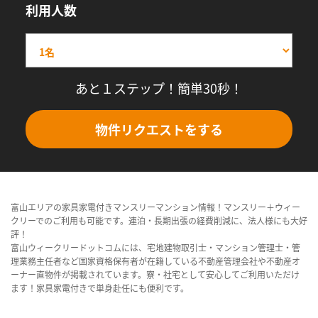
利用人数
あと１ステップ！簡単30秒！
物件リクエストをする
富山エリアの家具家電付きマンスリーマンション情報！マンスリー＋ウィー
クリーでのご利用も可能です。連泊・長期出張の経費削減に、法人様にも大好
評！
富山ウィークリードットコムには、宅地建物取引士・マンション管理士・管
理業務主任者など国家資格保有者が在籍している不動産管理会社や不動産オ
ーナー直物件が掲載されています。寮・社宅として安心してご利用いただけ
ます！家具家電付きで単身赴任にも便利です。