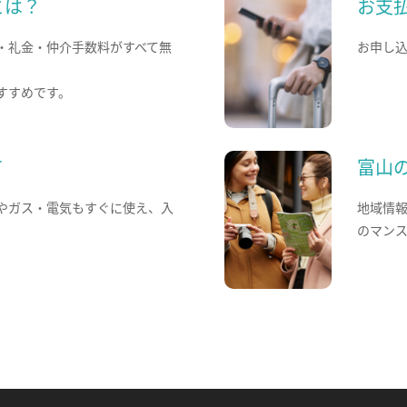
とは？
お支
・礼金・仲介手数料がすべて無
お申し
すすめです。
て
富山
やガス・電気もすぐに使え、入
地域情
のマン