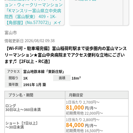
り登
録
富山市
情報更新日 2026/08/02 09:38
【Wi-Fi可・駐車場完備】富山稲荷町駅まで徒歩圏内の富山マンス
リーマンション★富山中央病院までアクセス便利な立地にござい
ます♬【2F以上・RC造】
アクセス
富山地鉄本線「東新庄駅」
間取り
1K
面積
18m²
築年数
1991年 1月 築
プラン名・期間
月額目安
1日当たり 2,700円～
ロング
81,000
円/月～
30日以上～360日未満
初期費用他 22,000円～
1日当たり 2,800円～
ショート【7日以上】
84,000
円/月～
～30日未満
初期費用他 16,500円～