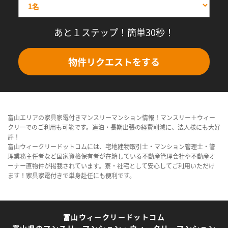
あと１ステップ！簡単30秒！
物件リクエストをする
富山エリアの家具家電付きマンスリーマンション情報！マンスリー＋ウィー
クリーでのご利用も可能です。連泊・長期出張の経費削減に、法人様にも大好
評！
富山ウィークリードットコムには、宅地建物取引士・マンション管理士・管
理業務主任者など国家資格保有者が在籍している不動産管理会社や不動産オ
ーナー直物件が掲載されています。寮・社宅として安心してご利用いただけ
ます！家具家電付きで単身赴任にも便利です。
富山ウィークリードットコム
富山県のマンスリーマンション・ウィークリーマンション