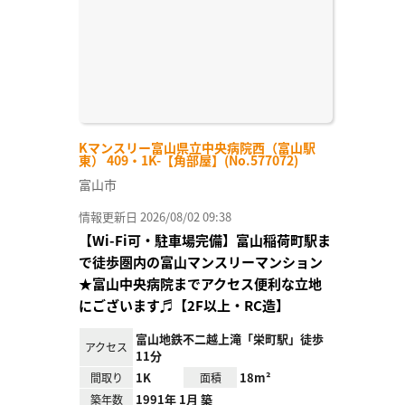
Kマンスリー富山県立中央病院西（富山駅
東） 409・1K-【角部屋】(No.577072)
富山市
情報更新日 2026/08/02 09:38
【Wi-Fi可・駐車場完備】富山稲荷町駅ま
で徒歩圏内の富山マンスリーマンション
★富山中央病院までアクセス便利な立地
にございます♬【2F以上・RC造】
富山地鉄不二越上滝「栄町駅」徒歩
アクセス
11分
1K
18m²
間取り
面積
1991年 1月 築
築年数