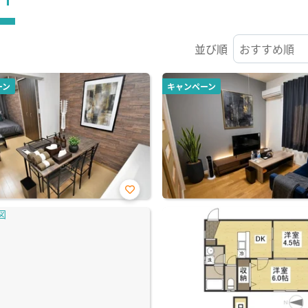
並び順
ーン
キャンペーン
お気
に入
り登
録