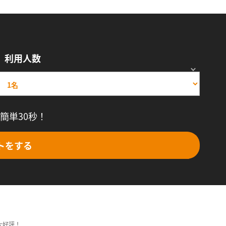
利用人数
簡単30秒！
トをする
大好評！