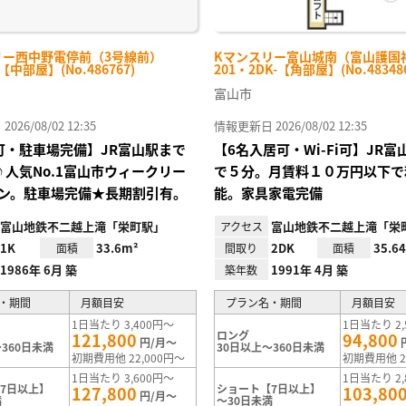
リー西中野電停前（3号線前）
Kマンスリー富山城南（富山護国
-【中部屋】(No.486767)
201・2DK-【角部屋】(No.48348
富山市
26/08/02 12:35
情報更新日 2026/08/02 12:35
Fi可・駐車場完備】JR富山駅まで
【6名入居可・Wi-Fi可】JR
♪人気No.1富山市ウィークリー
で５分。月賃料１０万円以下で
ン。駐車場完備★長期割引有。
能。家具家電完備
富山地鉄不二越上滝「栄町駅」
富山地鉄不二越上滝「栄
アクセス
1K
33.6m²
2DK
35.6
面積
間取り
面積
1986年 6月 築
1991年 4月 築
築年数
・期間
月額目安
プラン名・期間
月額目安
1日当たり 3,400円～
1日当たり 2,
ロング
121,800
94,800
円/月～
360日未満
30日以上～360日未満
初期費用他 22,000円～
初期費用他 2
1日当たり 3,600円～
1日当たり 2,
7日以上】
ショート【7日以上】
127,800
103,80
円/月～
満
～30日未満