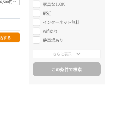
6,500円～
家具なしOK
駅近
インターネット無料
wifiあり
話する
駐車場あり
さらに表示