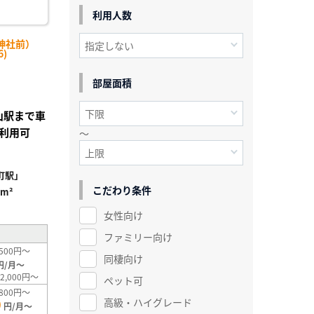
利用人数
神社前）
6)
部屋面積
富山駅まで車
利用可
～
町駅」
こだわり条件
4m²
女性向け
ファミリー向け
500円～
同棲向け
円/月～
2,000円～
ペット可
800円～
高級・ハイグレード
0
円/月～