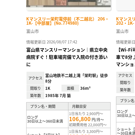
Kマンスリー栄町電停前（不二越北） 206・
Kマンス
1K-【中部屋】(No.774980)
202・1K
富山市
富山市
情報更新日 2026/08/07 17:42
情報更新日 20
富山県マンスリーマンション｜県立中央
【Wi-
病院すぐ！駐車場完備で入院の付き添い
車で8分
に
マンショ
富山地鉄不二越上滝「栄町駅」徒歩
アクセス
アクセス
8分
間取り
1K
36m²
間取り
面積
築年数
1985年 7月 築
築年数
プラン名
プラン名・期間
月額目安
ロング
1日当たり 2,900円～
30日以上～
ロング
106,800
円/月～
30日以上～360日未満
初期費用他 22,000円～
ショート【
1日当たり 3,300円～
～30日未
ショート【7日以上】