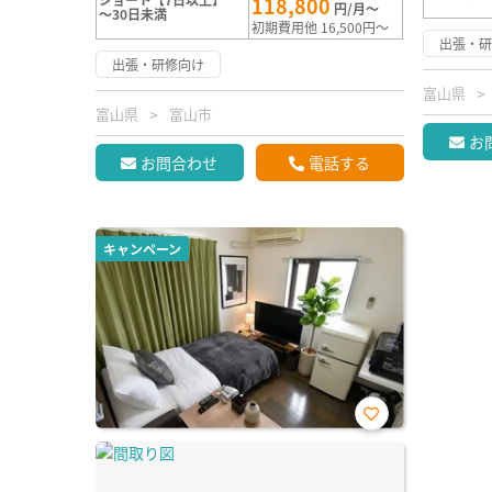
118,800
円/月～
～30日未満
初期費用他 16,500円～
出張・
出張・研修向け
富山県
富山県
富山市
お
お問合わせ
電話する
キャンペーン
お気
に入
り登
録