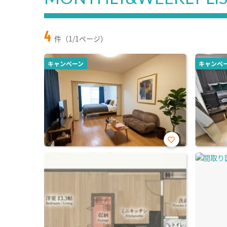
4
件（1/1ページ）
キャンペーン
キャンペ
お気
に入
り登
録