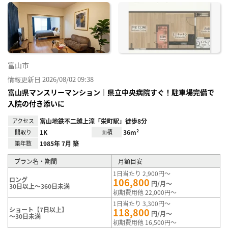
に入
り登
録
富山市
情報更新日 2026/08/02 09:38
富山県マンスリーマンション｜県立中央病院すぐ！駐車場完備で
入院の付き添いに
アクセス
富山地鉄不二越上滝「栄町駅」徒歩8分
間取り
1K
面積
36m²
築年数
1985年 7月 築
プラン名・期間
月額目安
1日当たり 2,900円～
ロング
106,800
円/月～
30日以上～360日未満
初期費用他 22,000円～
1日当たり 3,300円～
ショート【7日以上】
118,800
円/月～
～30日未満
初期費用他 16,500円～