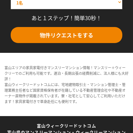
あと１ステップ！簡単30秒！
物件リクエストをする
富山エリアの家具家電付きマンスリーマンション情報！マンスリー＋ウィー
クリーでのご利用も可能です。連泊・長期出張の経費削減に、法人様にも大好
評！
富山ウィークリードットコムには、宅地建物取引士・マンション管理士・管
理業務主任者など国家資格保有者が在籍している不動産管理会社や不動産オ
ーナー直物件が掲載されています。寮・社宅として安心してご利用いただけ
ます！家具家電付きで単身赴任にも便利です。
富山ウィークリードットコム
富山県のマンスリーマンション・ウィークリーマンション