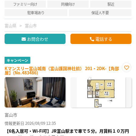
ファミリー向け
同棲向け
駅近
駐車場あり
保証人不要
富山県
富山市
お問合わせ
電話する
キャンペーン
Kマンスリー富山城南（富山護国神社前） 201・2DK-【角部
屋】(No.483486)
お気
に入
り登
録
富山市
情報更新日 2026/08/09 12:35
【6名入居可・Wi-Fi可】JR富山駅まで車で５分。月賃料１０万円