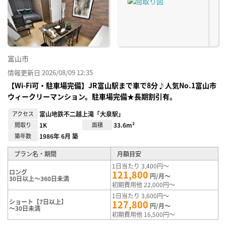
り登
録
富山市
情報更新日 2026/08/09 12:35
【Wi-Fi可・駐車場完備】JR富山駅まで車で8分♪人気No.1富山市
ウィークリーマンション。駐車場完備★長期割引有。
アクセス
富山地鉄不二越上滝「大泉駅」
間取り
1K
面積
33.6m²
築年数
1986年 6月 築
プラン名・期間
月額目安
1日当たり 3,400円～
ロング
121,800
円/月～
30日以上～360日未満
初期費用他 22,000円～
1日当たり 3,600円～
ショート【7日以上】
127,800
円/月～
～30日未満
初期費用他 16,500円～