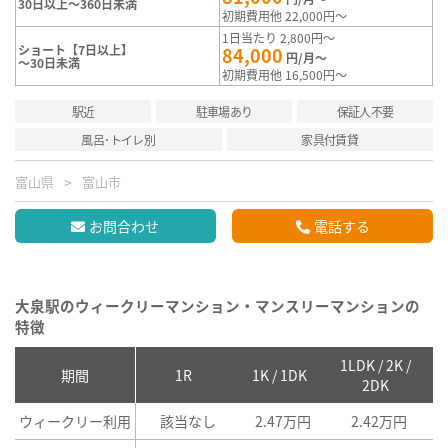
30日以上～360日未満
初期費用他 22,000円～
1日当たり 2,800円～
ショート【7日以上】
84,000
円/月～
～30日未満
初期費用他 16,500円～
駅近
駐車場あり
保証人不要
風呂･トイレ別
家具付賃貸
富山県
富山市
お問合わせ
電話する
大泉駅のウィークリーマンション・マンスリーマンションの
特徴
1LDK / 2K /
2
期間
1R
1K / 1DK
2DK
ウィークリー利用
該当なし
2.47万円
2.42万円