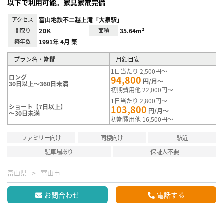
以下で利用可能。家具家電完備
アクセス
富山地鉄不二越上滝「大泉駅」
間取り
2DK
面積
35.64m²
築年数
1991年 4月 築
プラン名・期間
月額目安
1日当たり 2,500円～
ロング
94,800
円/月～
30日以上～360日未満
初期費用他 22,000円～
1日当たり 2,800円～
ショート【7日以上】
103,800
円/月～
～30日未満
初期費用他 16,500円～
ファミリー向け
同棲向け
駅近
駐車場あり
保証人不要
富山県
富山市
お問合わせ
電話する