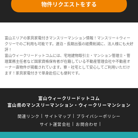
物件リクエストをする
富山エリアの家具家電付きマンスリーマンション情報！マンスリー＋ウィー
クリーでのご利用も可能です。連泊・長期出張の経費削減に、法人様にも大好
評！
富山ウィークリードットコムには、宅地建物取引士・マンション管理士・管
理業務主任者など国家資格保有者が在籍している不動産管理会社や不動産オ
ーナー直物件が掲載されています。寮・社宅として安心してご利用いただけ
ます！家具家電付きで単身赴任にも便利です。
富山ウィークリードットコム
富山県のマンスリーマンション・ウィークリーマンション
関連リンク
サイトマップ
プライバシーポリシー
サイト運営会社
お問合わせ