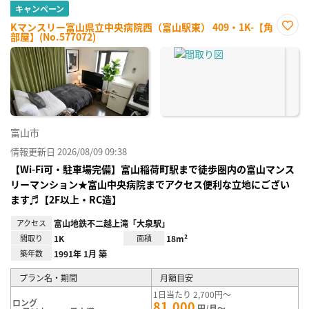
キャンペーン
Kマンスリー富山県立中央病院西（富山駅東） 409・1K-【角
部屋】(No.577072)
お気
に入
り登
録
富山市
情報更新日 2026/08/09 09:38
【Wi-Fi可・駐車場完備】富山稲荷町駅まで徒歩圏内の富山マンス
リーマンション★富山中央病院までアクセス便利な立地にござい
ます♬【2F以上・RC造】
アクセス
富山地鉄不二越上滝「大泉駅」
間取り
1K
面積
18m²
築年数
1991年 1月 築
プラン名・期間
月額目安
1日当たり 2,700円～
ロング
81,000
円/月～