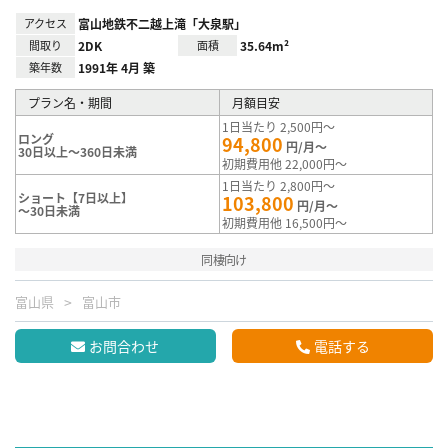
アクセス
富山地鉄不二越上滝「大泉駅」
間取り
2DK
面積
35.64m²
築年数
1991年 4月 築
プラン名・期間
月額目安
1日当たり 2,500円～
ロング
94,800
円/月～
30日以上～360日未満
初期費用他 22,000円～
1日当たり 2,800円～
ショート【7日以上】
103,800
円/月～
～30日未満
初期費用他 16,500円～
同棲向け
富山県
富山市
お問合わせ
電話する