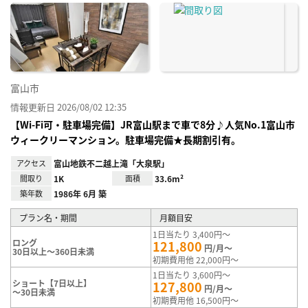
に入
り登
録
富山市
情報更新日 2026/08/02 12:35
【Wi-Fi可・駐車場完備】JR富山駅まで車で8分♪人気No.1富山市
ウィークリーマンション。駐車場完備★長期割引有。
アクセス
富山地鉄不二越上滝「大泉駅」
間取り
1K
面積
33.6m²
築年数
1986年 6月 築
プラン名・期間
月額目安
1日当たり 3,400円～
ロング
121,800
円/月～
30日以上～360日未満
初期費用他 22,000円～
1日当たり 3,600円～
ショート【7日以上】
127,800
円/月～
～30日未満
初期費用他 16,500円～