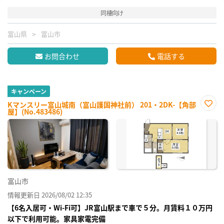
同棲向け
富山県
富山市
お問合わせ
電話する
キャンペーン
Kマンスリー富山城南（富山護国神社前） 201・2DK-【角部
屋】(No.483486)
お気
に入
り登
録
富山市
情報更新日 2026/08/02 12:35
【6名入居可・Wi-Fi可】JR富山駅まで車で５分。月賃料１０万円
以下で利用可能。家具家電完備