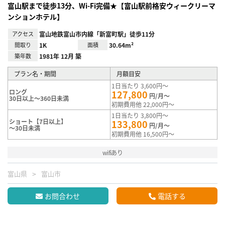
富山駅まで徒歩13分、Wi-Fi完備★【富山駅前格安ウィークリーマ
ンションホテル】
アクセス
富山地鉄富山市内線「新富町駅」徒歩11分
間取り
1K
面積
30.64m²
築年数
1981年 12月 築
プラン名・期間
月額目安
1日当たり 3,600円～
ロング
127,800
円/月～
30日以上～360日未満
初期費用他 22,000円～
1日当たり 3,800円～
ショート【7日以上】
133,800
円/月～
～30日未満
初期費用他 16,500円～
wifiあり
富山県
富山市
お問合わせ
電話する