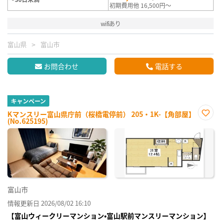
初期費用他 16,500円～
wifiあり
富山県
富山市
お問合わせ
電話する
キャンペーン
Kマンスリー富山県庁前（桜橋電停前） 205・1K-【角部屋】
(No.625195)
お気
に入
り登
録
富山市
情報更新日 2026/08/02 16:10
【富山ウィークリーマンション•富山駅前マンスリーマンション】