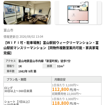
に入
り登
録
富山市
情報更新日 2026/08/02 13:04
【ＷｉＦｉ可・駐車場無】富山駅前ウィークリーマンション・富
山駅前マンスリーマンション【同物件複数室案内可能・家具家電
完備】
アクセス
富山地鉄富山市内線「新富町駅」徒歩7分
間取り
1K
面積
32m²
築年数
1982年 9月 築
プラン名・期間
月額目安
1日当たり 3,100円～
ロング
112,800
円/月～
30日以上～360日未満
初期費用他 22,000円～
1日当たり 3,300円～
ショート【7日以上】
118,800
円/月～
～30日未満