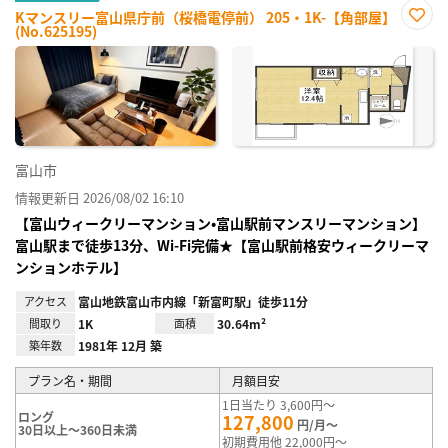
Kマンスリー富山県庁前（桜橋電停前） 205・1K-【角部屋】
(No.625195)
お気
に入
り登
録
富山市
情報更新日 2026/08/02 16:10
【富山ウィークリーマンション•富山駅前マンスリーマンション】
富山駅まで徒歩13分、Wi-Fi完備★【富山駅前格安ウィークリーマ
ンションホテル】
アクセス
富山地鉄富山市内線「新富町駅」徒歩11分
間取り
1K
面積
30.64m²
築年数
1981年 12月 築
プラン名・期間
月額目安
1日当たり 3,600円～
ロング
127,800
円/月～
30日以上～360日未満
初期費用他 22,000円～