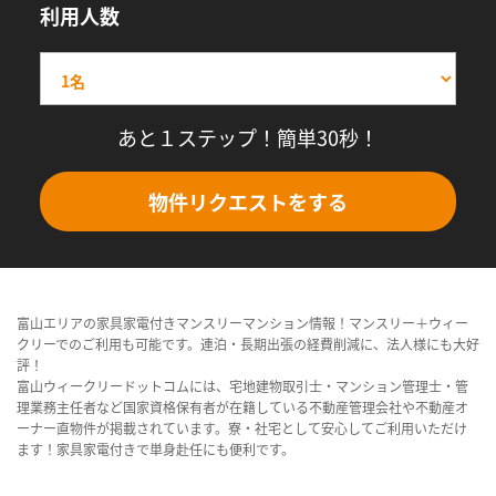
利用人数
あと１ステップ！簡単30秒！
物件リクエストをする
富山エリアの家具家電付きマンスリーマンション情報！マンスリー＋ウィー
クリーでのご利用も可能です。連泊・長期出張の経費削減に、法人様にも大好
評！
富山ウィークリードットコムには、宅地建物取引士・マンション管理士・管
理業務主任者など国家資格保有者が在籍している不動産管理会社や不動産オ
ーナー直物件が掲載されています。寮・社宅として安心してご利用いただけ
ます！家具家電付きで単身赴任にも便利です。