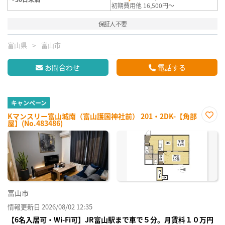
初期費用他 16,500円～
保証人不要
富山県
富山市
お問合わせ
電話する
キャンペーン
Kマンスリー富山城南（富山護国神社前） 201・2DK-【角部
屋】(No.483486)
お気
に入
り登
録
富山市
情報更新日 2026/08/02 12:35
【6名入居可・Wi-Fi可】JR富山駅まで車で５分。月賃料１０万円