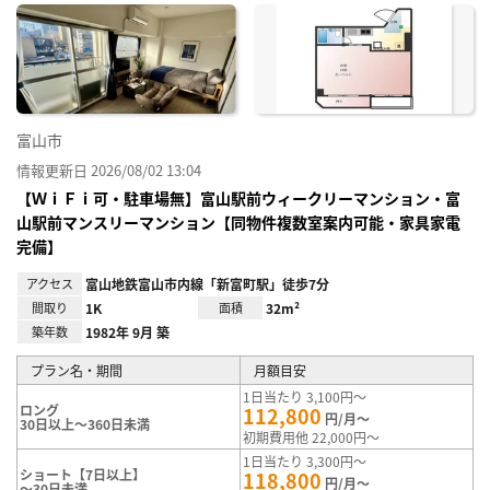
に入
り登
録
富山市
情報更新日 2026/08/02 13:04
【ＷｉＦｉ可・駐車場無】富山駅前ウィークリーマンション・富
山駅前マンスリーマンション【同物件複数室案内可能・家具家電
完備】
アクセス
富山地鉄富山市内線「新富町駅」徒歩7分
間取り
1K
面積
32m²
築年数
1982年 9月 築
プラン名・期間
月額目安
1日当たり 3,100円～
ロング
112,800
円/月～
30日以上～360日未満
初期費用他 22,000円～
1日当たり 3,300円～
ショート【7日以上】
118,800
円/月～
～30日未満