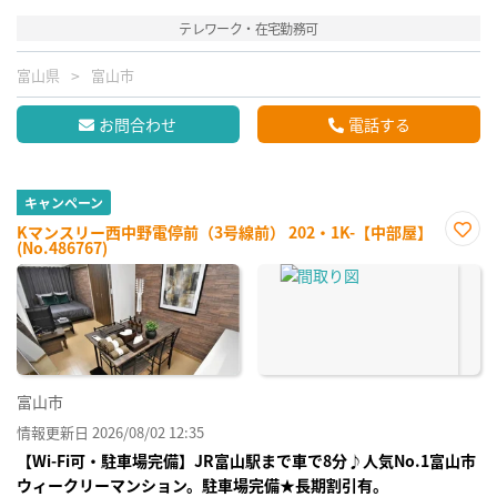
テレワーク・在宅勤務可
富山県
富山市
お問合わせ
電話する
キャンペーン
Kマンスリー西中野電停前（3号線前） 202・1K-【中部屋】
(No.486767)
お気
に入
り登
録
富山市
情報更新日 2026/08/02 12:35
【Wi-Fi可・駐車場完備】JR富山駅まで車で8分♪人気No.1富山市
ウィークリーマンション。駐車場完備★長期割引有。