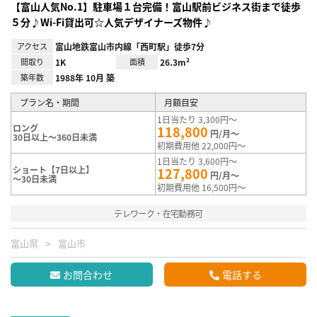
【富山人気No.1】駐車場１台完備！富山駅前ビジネス街まで徒歩
５分♪Wi-Fi貸出可☆人気デザイナーズ物件♪
アクセス
富山地鉄富山市内線「西町駅」徒歩7分
間取り
1K
面積
26.3m²
築年数
1988年 10月 築
プラン名・期間
月額目安
1日当たり 3,300円～
ロング
118,800
円/月～
30日以上～360日未満
初期費用他 22,000円～
1日当たり 3,600円～
ショート【7日以上】
127,800
円/月～
～30日未満
初期費用他 16,500円～
テレワーク・在宅勤務可
富山県
富山市
お問合わせ
電話する