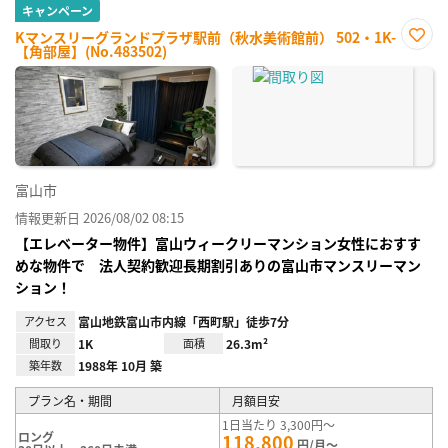
キャンペーン
Kマンスリーグランドプラザ駅前（秋水美術館前） 502・1K-
【角部屋】(No.483502)
お気
に入
り登
録
富山市
情報更新日 2026/08/02 08:15
【エレベーター物件】富山ウィークリーマンション女性におすす
めな物件で 法人契約歓迎長期割引ありの富山市マンスリーマン
ション！
アクセス
富山地鉄富山市内線「西町駅」徒歩7分
間取り
1K
面積
26.3m²
築年数
1988年 10月 築
プラン名・期間
月額目安
1日当たり 3,300円～
ロング
118,800
円/月～