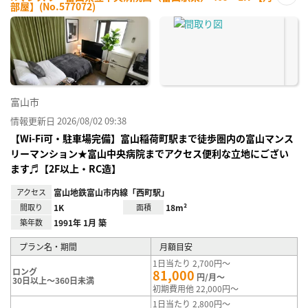
部屋】(No.577072)
お気
に入
り登
録
富山市
情報更新日 2026/08/02 09:38
【Wi-Fi可・駐車場完備】富山稲荷町駅まで徒歩圏内の富山マンス
リーマンション★富山中央病院までアクセス便利な立地にござい
ます♬【2F以上・RC造】
アクセス
富山地鉄富山市内線「西町駅」
間取り
1K
面積
18m²
築年数
1991年 1月 築
プラン名・期間
月額目安
1日当たり 2,700円～
ロング
81,000
円/月～
30日以上～360日未満
初期費用他 22,000円～
1日当たり 2,800円～