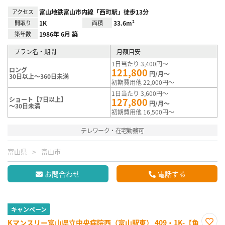
アクセス
富山地鉄富山市内線「西町駅」徒歩13分
間取り
1K
面積
33.6m²
築年数
1986年 6月 築
プラン名・期間
月額目安
1日当たり 3,400円～
ロング
121,800
円/月～
30日以上～360日未満
初期費用他 22,000円～
1日当たり 3,600円～
ショート【7日以上】
127,800
円/月～
～30日未満
初期費用他 16,500円～
テレワーク・在宅勤務可
富山県
富山市
お問合わせ
電話する
キャンペーン
Kマンスリー富山県立中央病院西（富山駅東） 409・1K-【角