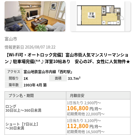
に入
り登
録
富山市
情報更新日 2026/08/07 18:22
【Wi-Fi可・オートロック完備】富山市街人気マンスリーマンショ
ン♪駐車場完備(^^♪洋室10帖あり 安心の2F、女性に人気物件★
アクセス
富山地鉄富山市内線「西町駅」
間取り
1K
面積
33.7m²
築年数
1993年 4月 築
プラン名・期間
月額目安
1日当たり 2,900円～
ロング
106,800
円/月～
30日以上～360日未満
初期費用他 22,000円～
1日当たり 3,100円～
ショート【7日以上】
112,800
円/月～
～30日未満
初期費用他 16,500円～