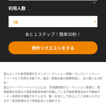
利用人数
あと１ステップ！簡単30秒！
物件リクエストをする
富山エリアの家具家電付きマンスリーマンション情報！マンスリー＋ウィー
クリーでのご利用も可能です。連泊・長期出張の経費削減に、法人様にも大好
評！
富山ウィークリードットコムには、宅地建物取引士・マンション管理士・管
理業務主任者など国家資格保有者が在籍している不動産管理会社や不動産オ
ーナー直物件が掲載されています。寮・社宅として安心してご利用いただけ
ます！家具家電付きで単身赴任にも便利です。