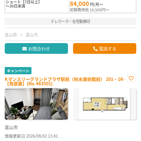
ショート【7日以上】
84,000
円/月～
～30日未満
初期費用他 16,500円～
テレワーク・在宅勤務可
富山県
富山市
お問合わせ
電話する
キャンペーン
Kマンスリーグランドプラザ駅前（秋水美術館前） 201・1K-
【角部屋】(No.483501)
お気
に入
り登
録
富山市
情報更新日 2026/08/02 13:41