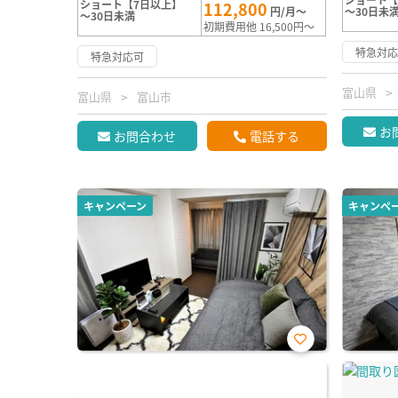
ショート【7日以上】
112,800
円/月～
～30日未
～30日未満
初期費用他 16,500円～
特急対
特急対応可
富山県
富山県
富山市
お
お問合わせ
電話する
キャンペーン
キャンペ
お気
に入
り登
録