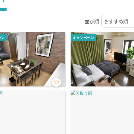
並び順
ーン
キャンペーン
お気
に入
り登
録