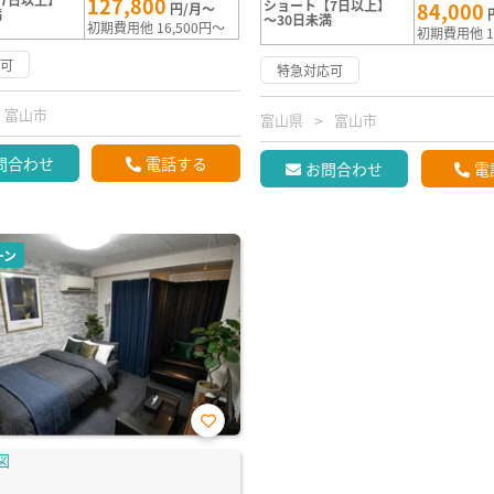
127,800
ショート【7日以上】
84,000
円/月～
満
～30日未満
初期費用他 16,500円～
初期費用他 1
応可
特急対応可
富山市
富山県
富山市
問合わせ
電話する
お問合わせ
電
ーン
お気
に入
り登
録