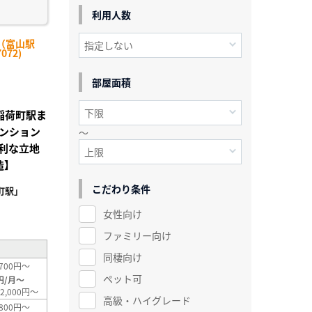
利用人数
（富山駅
072)
部屋面積
山稲荷町駅ま
ンション
～
利な立地
造】
こだわり条件
町駅」
²
女性向け
ファミリー向け
同棲向け
700円～
ペット可
円/月～
2,000円～
高級・ハイグレード
800円～