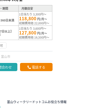
・期間
月額目安
1日当たり 3,300円～
118,800
円/月～
360日未満
初期費用他 22,000円～
1日当たり 3,600円～
7日以上】
127,800
円/月～
満
初期費用他 16,500円～
応可
富山市
問合わせ
電話する
N
富山ウィークリードットコムお役立ち情報