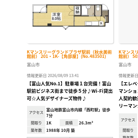
Kマンスリーグランドプラザ駅前（秋水美術
Kマンス
館前） 201・1K-【角部屋】(No.483501)
館前） 50
富山市
富山市
情報更新日 2026/08/09 13:41
情報更新日 20
【富山人気No.1】駐車場１台完備！富山
【エレベ
駅前ビジネス街まで徒歩５分♪Wi-Fi貸出
マンショ
可☆人気デザイナーズ物件♪
人契約歓
リーマン
富山地鉄富山市内線「西町駅」徒歩
アクセス
7分
アクセス
1K
26.3m²
間取り
面積
1988年 10月 築
築年数
間取り
築年数