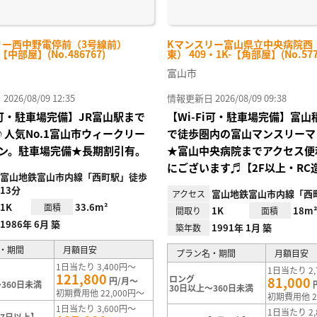
リー西中野電停前（3号線前）
Kマンスリー富山県立中央病院西
-【中部屋】(No.486767)
東） 409・1K-【角部屋】(No.577
富山市
26/08/09 12:35
情報更新日 2026/08/09 09:38
Fi可・駐車場完備】JR富山駅まで
【Wi-Fi可・駐車場完備】富
♪人気No.1富山市ウィークリー
で徒歩圏内の富山マンスリーマ
ン。駐車場完備★長期割引有。
★富山中央病院までアクセス便
にございます♬【2F以上・RC
富山地鉄富山市内線「西町駅」徒歩
13分
富山地鉄富山市内線「西
アクセス
1K
33.6m²
面積
1K
18m
間取り
面積
1986年 6月 築
1991年 1月 築
築年数
・期間
月額目安
プラン名・期間
月額目安
1日当たり 3,400円～
1日当たり 2,
121,800
ロング
81,000
円/月～
360日未満
30日以上～360日未満
初期費用他 22,000円～
初期費用他 2
1日当たり 3,600円～
1日当たり 2,
7日以上】