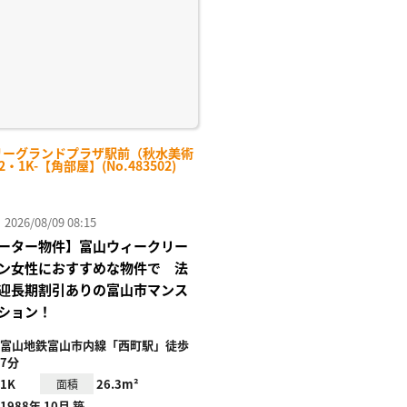
リーグランドプラザ駅前（秋水美術
2・1K-【角部屋】(No.483502)
26/08/09 08:15
ーター物件】富山ウィークリー
ン女性におすすめな物件で 法
迎長期割引ありの富山市マンス
ション！
富山地鉄富山市内線「西町駅」徒歩
7分
1K
26.3m²
面積
1988年 10月 築