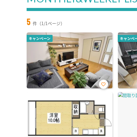
5
件（1/1ページ）
キャンペーン
キャンペ
お気
に入
り登
録