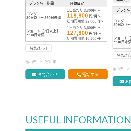
プラン名・期間
月額目安
1日当たり 3,300円～
プラン名
ロング
118,800
円/月～
30日以上～360日未満
ロング
初期費用他 22,000円～
30日以上～
1日当たり 3,600円～
ショート【7日以上】
127,800
円/月～
～30日未満
ショート【
初期費用他 16,500円～
～30日未
特急対応可
特急対
富山県
富山市
富山県
お問合わせ
電話する
お
USEFUL INFORMATIO