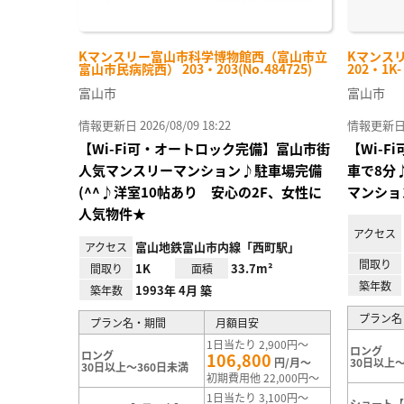
Kマンスリー富山市科学博物館西（富山市立
Kマンス
富山市民病院西） 203・203(No.484725)
202・1K
富山市
富山市
情報更新日 2026/08/09 18:22
情報更新日 20
【Wi-Fi可・オートロック完備】富山市街
【Wi-
人気マンスリーマンション♪駐車場完備
車で8分
(^^♪洋室10帖あり 安心の2F、女性に
マンショ
人気物件★
アクセス
富山地鉄富山市内線「西町駅」
アクセス
間取り
1K
33.7m²
間取り
面積
築年数
1993年 4月 築
築年数
プラン名
プラン名・期間
月額目安
1日当たり 2,900円～
ロング
ロング
106,800
円/月～
30日以上～
30日以上～360日未満
初期費用他 22,000円～
1日当たり 3,100円～
ショート【