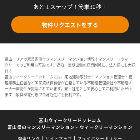
あと１ステップ！簡単30秒！
物件リクエストをする
富山エリアの家具家電付きマンスリーマンション情報！マンスリー＋ウィー
クリーでのご利用も可能です。連泊・長期出張の経費削減に、法人様にも大好
評！
富山ウィークリードットコムには、宅地建物取引士・マンション管理士・管
理業務主任者など国家資格保有者が在籍している不動産管理会社や不動産オ
ーナー直物件が掲載されています。寮・社宅として安心してご利用いただけ
ます！家具家電付きで単身赴任にも便利です。
富山ウィークリードットコム
富山県のマンスリーマンション・ウィークリーマンション
関連リンク
サイトマップ
プライバシーポリシー