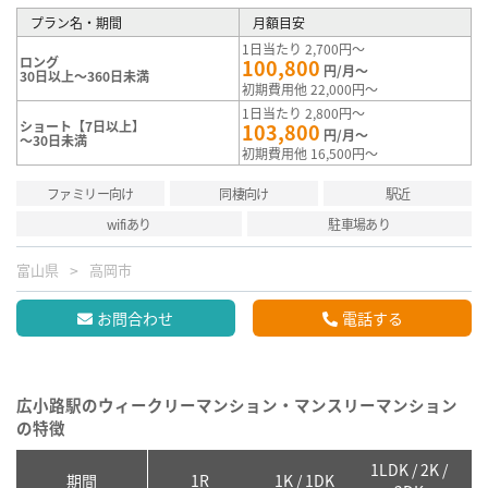
プラン名・期間
月額目安
1日当たり 2,700円～
ロング
100,800
円/月～
30日以上～360日未満
初期費用他 22,000円～
1日当たり 2,800円～
ショート【7日以上】
103,800
円/月～
～30日未満
初期費用他 16,500円～
ファミリー向け
同棲向け
駅近
wifiあり
駐車場あり
富山県
高岡市
お問合わせ
電話する
広小路駅のウィークリーマンション・マンスリーマンション
の特徴
1LDK / 2K /
2
期間
1R
1K / 1DK