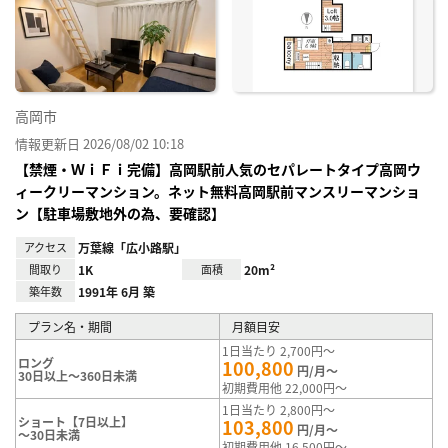
り登
録
高岡市
情報更新日 2026/08/02 10:18
【禁煙・ＷｉＦｉ完備】高岡駅前人気のセパレートタイプ高岡ウ
ィークリーマンション。ネット無料高岡駅前マンスリーマンショ
ン【駐車場敷地外の為、要確認】
アクセス
万葉線「広小路駅」
間取り
1K
面積
20m²
築年数
1991年 6月 築
プラン名・期間
月額目安
1日当たり 2,700円～
ロング
100,800
円/月～
30日以上～360日未満
初期費用他 22,000円～
1日当たり 2,800円～
ショート【7日以上】
103,800
円/月～
～30日未満
初期費用他 16,500円～