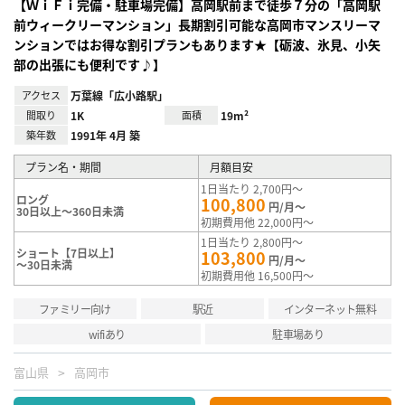
【ＷｉＦｉ完備・駐車場完備】高岡駅前まで徒歩７分の「高岡駅
前ウィークリーマンション」長期割引可能な高岡市マンスリーマ
ンションではお得な割引プランもあります★【砺波、氷見、小矢
部の出張にも便利です♪】
アクセス
万葉線「広小路駅」
間取り
1K
面積
19m²
築年数
1991年 4月 築
プラン名・期間
月額目安
1日当たり 2,700円～
ロング
100,800
円/月～
30日以上～360日未満
初期費用他 22,000円～
1日当たり 2,800円～
ショート【7日以上】
103,800
円/月～
～30日未満
初期費用他 16,500円～
ファミリー向け
駅近
インターネット無料
wifiあり
駐車場あり
富山県
高岡市