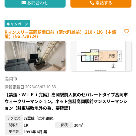
お問合わせ
電話する
キャンペーン
Kマンスリー高岡駅南口前（清水町線前） 210・1K-【中部
屋】(No.739724)
お気
に入
り登
録
高岡市
情報更新日 2026/08/02 10:33
【禁煙・ＷｉＦｉ完備】高岡駅前人気のセパレートタイプ高岡市
ウィークリーマンション。ネット無料高岡駅前マンスリーマンシ
ョン【駐車場敷地外の為、要確認】
アクセス
万葉線「広小路駅」
間取り
1K
面積
20m²
築年数
1991年 6月 築