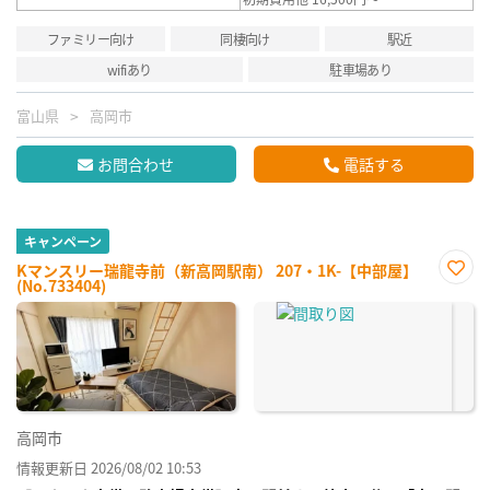
ファミリー向け
同棲向け
駅近
wifiあり
駐車場あり
富山県
高岡市
お問合わせ
電話する
キャンペーン
Kマンスリー瑞龍寺前（新高岡駅南） 207・1K-【中部屋】
(No.733404)
お気
に入
り登
録
高岡市
情報更新日 2026/08/02 10:53