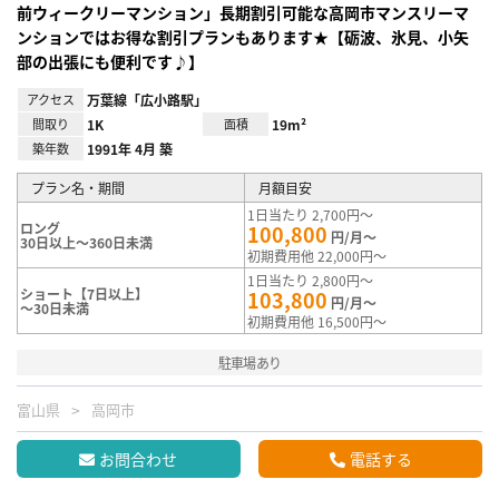
前ウィークリーマンション」長期割引可能な高岡市マンスリーマ
ンションではお得な割引プランもあります★【砺波、氷見、小矢
部の出張にも便利です♪】
アクセス
万葉線「広小路駅」
間取り
1K
面積
19m²
築年数
1991年 4月 築
プラン名・期間
月額目安
1日当たり 2,700円～
ロング
100,800
円/月～
30日以上～360日未満
初期費用他 22,000円～
1日当たり 2,800円～
ショート【7日以上】
103,800
円/月～
～30日未満
初期費用他 16,500円～
駐車場あり
富山県
高岡市
お問合わせ
電話する