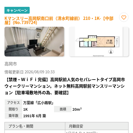
キャンペーン
Kマンスリー高岡駅南口前（清水町線前） 210・1K-【中部
屋】(No.739724)
お気
に入
り登
録
高岡市
情報更新日 2026/08/09 10:33
【禁煙・ＷｉＦｉ完備】高岡駅前人気のセパレートタイプ高岡市
ウィークリーマンション。ネット無料高岡駅前マンスリーマンシ
ョン【駐車場敷地外の為、要確認】
アクセス
万葉線「広小路駅」
間取り
1K
面積
20m²
築年数
1991年 6月 築
プラン名・期間
月額目安