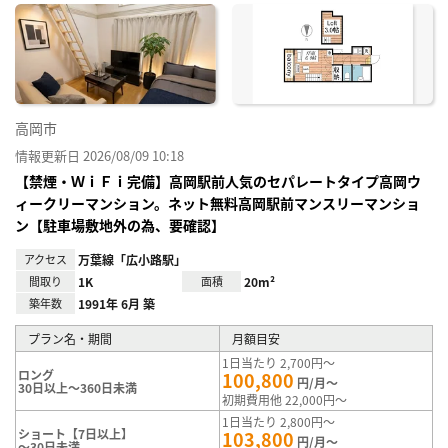
に入
り登
録
高岡市
情報更新日 2026/08/09 10:18
【禁煙・ＷｉＦｉ完備】高岡駅前人気のセパレートタイプ高岡ウ
ィークリーマンション。ネット無料高岡駅前マンスリーマンショ
ン【駐車場敷地外の為、要確認】
アクセス
万葉線「広小路駅」
間取り
1K
面積
20m²
築年数
1991年 6月 築
プラン名・期間
月額目安
1日当たり 2,700円～
ロング
100,800
円/月～
30日以上～360日未満
初期費用他 22,000円～
1日当たり 2,800円～
ショート【7日以上】
103,800
円/月～
～30日未満