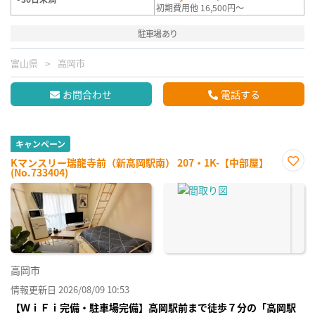
初期費用他 16,500円～
駐車場あり
富山県
高岡市
お問合わせ
電話する
キャンペーン
Kマンスリー瑞龍寺前（新高岡駅南） 207・1K-【中部屋】
(No.733404)
お気
に入
り登
録
高岡市
情報更新日 2026/08/09 10:53
【ＷｉＦｉ完備・駐車場完備】高岡駅前まで徒歩７分の「高岡駅