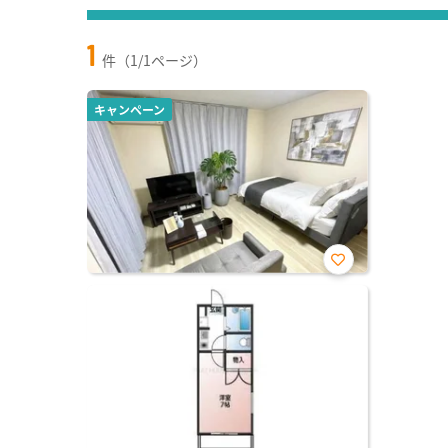
1
件（1/1ページ）
キャンペーン
お気
に入
り登
録