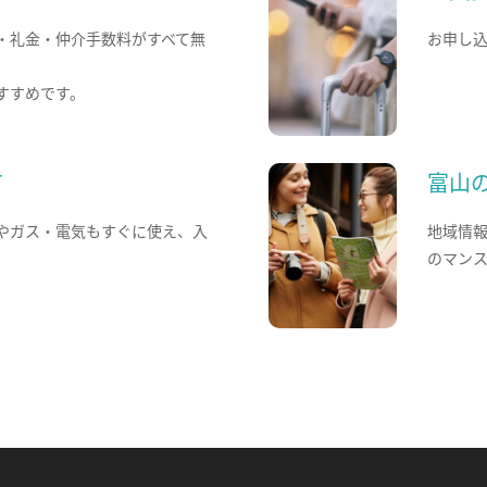
・礼金・仲介手数料がすべて無
お申し
すすめです。
て
富山
やガス・電気もすぐに使え、入
地域情
のマン