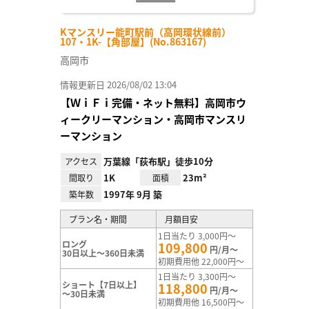
Kマンスリー能町駅前（高岡環状線前）
107・1K-【角部屋】(No.863167)
高岡市
情報更新日 2026/08/02 13:04
【ＷｉＦｉ完備・ネット無料】高岡市ウ
ィークリーマンション・高岡市マンスリ
ーマンション
万葉線「荻布駅」徒歩10分
アクセス
1K
23m²
間取り
面積
1997年 9月 築
築年数
プラン名・期間
月額目安
1日当たり 3,000円～
ロング
109,800
円/月～
30日以上～360日未満
初期費用他 22,000円～
1日当たり 3,300円～
ショート【7日以上】
118,800
円/月～
～30日未満
初期費用他 16,500円～