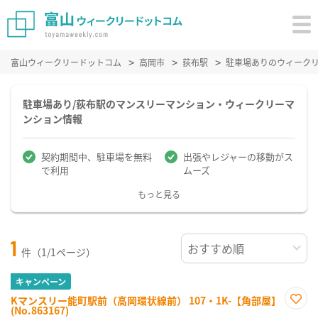
富山ウィークリードットコム
高岡市
荻布駅
駐車場ありのウィーク
駐車場あり/荻布駅のマンスリーマンション・ウィークリーマ
ンション情報
契約期間中、駐車場を無料
出張やレジャーの移動がス
で利用
ムーズ
もっと見る
1
件（1/1ページ）
キャンペーン
Kマンスリー能町駅前（高岡環状線前） 107・1K-【角部屋】
(No.863167)
お気