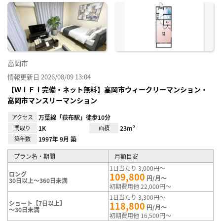
に入
り登
録
高岡市
情報更新日 2026/08/09 13:04
【ＷｉＦｉ完備・ネット無料】高岡市ウィークリーマンション・
高岡市マンスリーマンション
アクセス
万葉線「荻布駅」徒歩10分
間取り
1K
面積
23m²
築年数
1997年 9月 築
プラン名・期間
月額目安
1日当たり 3,000円～
ロング
109,800
円/月～
30日以上～360日未満
初期費用他 22,000円～
1日当たり 3,300円～
ショート【7日以上】
118,800
円/月～
～30日未満
初期費用他 16,500円～