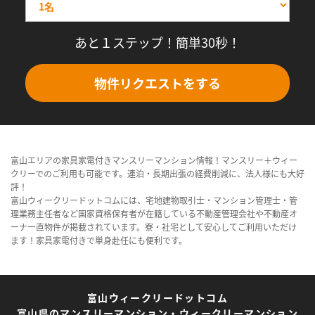
あと１ステップ！簡単30秒！
物件リクエストをする
富山エリアの家具家電付きマンスリーマンション情報！マンスリー＋ウィー
クリーでのご利用も可能です。連泊・長期出張の経費削減に、法人様にも大好
評！
富山ウィークリードットコムには、宅地建物取引士・マンション管理士・管
理業務主任者など国家資格保有者が在籍している不動産管理会社や不動産オ
ーナー直物件が掲載されています。寮・社宅として安心してご利用いただけ
ます！家具家電付きで単身赴任にも便利です。
富山ウィークリードットコム
富山県のマンスリーマンション・ウィークリーマンション