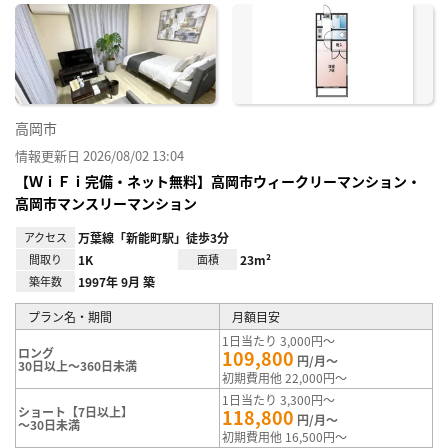
に入
り登
録
高岡市
情報更新日 2026/08/02 13:04
【ＷｉＦｉ完備・ネット無料】高岡市ウィークリーマンション・
高岡市マンスリーマンション
アクセス
万葉線「新能町駅」徒歩3分
間取り
1K
面積
23m²
築年数
1997年 9月 築
プラン名・期間
月額目安
1日当たり 3,000円～
ロング
109,800
円/月～
30日以上～360日未満
初期費用他 22,000円～
1日当たり 3,300円～
ショート【7日以上】
118,800
円/月～
～30日未満
初期費用他 16,500円～