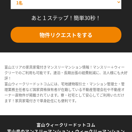
あと１ステップ！簡単30秒！
物件リクエストをする
富山エリアの家具家電付きマンスリーマンション情報！マンスリー＋ウィー
クリーでのご利用も可能です。連泊・長期出張の経費削減に、法人様にも大好
評！
富山ウィークリードットコムには、宅地建物取引士・マンション管理士・管
理業務主任者など国家資格保有者が在籍している不動産管理会社や不動産オ
ーナー直物件が掲載されています。寮・社宅として安心してご利用いただけ
ます！家具家電付きで単身赴任にも便利です。
富山ウィークリードットコム
富山県のマンスリーマンション・ウィークリーマンション