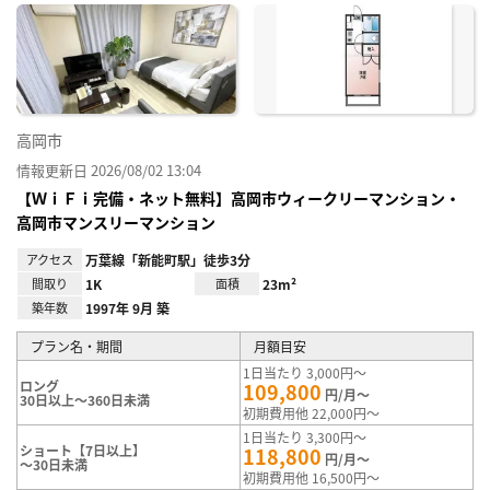
に入
り登
録
高岡市
情報更新日 2026/08/02 13:04
【ＷｉＦｉ完備・ネット無料】高岡市ウィークリーマンション・
高岡市マンスリーマンション
アクセス
万葉線「新能町駅」徒歩3分
間取り
1K
面積
23m²
築年数
1997年 9月 築
プラン名・期間
月額目安
1日当たり 3,000円～
ロング
109,800
円/月～
30日以上～360日未満
初期費用他 22,000円～
1日当たり 3,300円～
ショート【7日以上】
118,800
円/月～
～30日未満
初期費用他 16,500円～