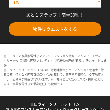
あと１ステップ！簡単30秒！
物件リクエストをする
富山エリアの家具家電付きマンスリーマンション情報！マンスリー＋ウィー
クリーでのご利用も可能です。連泊・長期出張の経費削減に、法人様にも大好
評！
富山ウィークリードットコムには、宅地建物取引士・マンション管理士・管
理業務主任者など国家資格保有者が在籍している不動産管理会社や不動産オ
ーナー直物件が掲載されています。寮・社宅として安心してご利用いただけ
ます！家具家電付きで単身赴任にも便利です。
富山ウィークリードットコム
富山県のマンスリーマンション・ウィークリーマンション