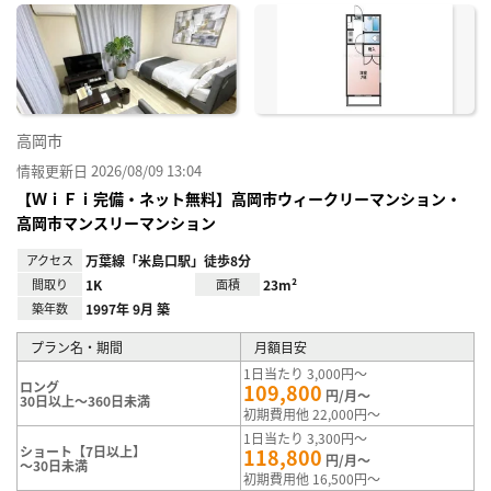
に入
り登
録
高岡市
情報更新日 2026/08/09 13:04
【ＷｉＦｉ完備・ネット無料】高岡市ウィークリーマンション・
高岡市マンスリーマンション
アクセス
万葉線「米島口駅」徒歩8分
間取り
1K
面積
23m²
築年数
1997年 9月 築
プラン名・期間
月額目安
1日当たり 3,000円～
ロング
109,800
円/月～
30日以上～360日未満
初期費用他 22,000円～
1日当たり 3,300円～
ショート【7日以上】
118,800
円/月～
～30日未満
初期費用他 16,500円～