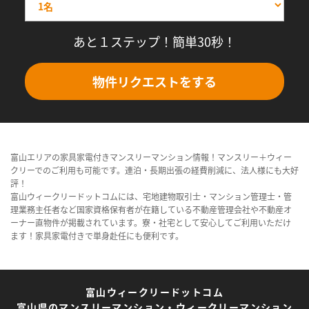
あと１ステップ！簡単30秒！
物件リクエストをする
富山エリアの家具家電付きマンスリーマンション情報！マンスリー＋ウィー
クリーでのご利用も可能です。連泊・長期出張の経費削減に、法人様にも大好
評！
富山ウィークリードットコムには、宅地建物取引士・マンション管理士・管
理業務主任者など国家資格保有者が在籍している不動産管理会社や不動産オ
ーナー直物件が掲載されています。寮・社宅として安心してご利用いただけ
ます！家具家電付きで単身赴任にも便利です。
富山ウィークリードットコム
富山県のマンスリーマンション・ウィークリーマンション