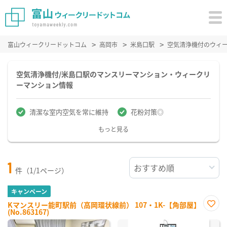
富山ウィークリードットコム
高岡市
米島口駅
空気清浄機付のウィ
空気清浄機付/米島口駅のマンスリーマンション・ウィークリ
ーマンション情報
清潔な室内空気を常に維持
花粉対策◎
もっと見る
1
件（1/1ページ）
キャンペーン
Kマンスリー能町駅前（高岡環状線前） 107・1K-【角部屋】
(No.863167)
お気
に入