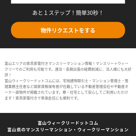
あと１ステップ！簡単30秒！
物件リクエストをする
富山エリアの家具家電付きマンスリーマンション情報！マンスリー＋ウィー
クリーでのご利用も可能です。連泊・長期出張の経費削減に、法人様にも大好
評！
富山ウィークリードットコムには、宅地建物取引士・マンション管理士・管
理業務主任者など国家資格保有者が在籍している不動産管理会社や不動産オ
ーナー直物件が掲載されています。寮・社宅として安心してご利用いただけ
ます！家具家電付きで単身赴任にも便利です。
富山ウィークリードットコム
富山県のマンスリーマンション・ウィークリーマンション