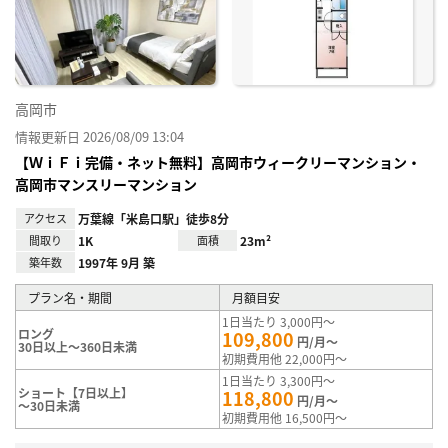
り登
録
高岡市
情報更新日 2026/08/09 13:04
【ＷｉＦｉ完備・ネット無料】高岡市ウィークリーマンション・
高岡市マンスリーマンション
アクセス
万葉線「米島口駅」徒歩8分
間取り
1K
面積
23m²
築年数
1997年 9月 築
プラン名・期間
月額目安
1日当たり 3,000円～
ロング
109,800
円/月～
30日以上～360日未満
初期費用他 22,000円～
1日当たり 3,300円～
ショート【7日以上】
118,800
円/月～
～30日未満
初期費用他 16,500円～