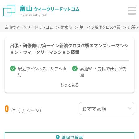
富山ウィークリードットコム
射水市
第一イン新湊クロスベ駅
出張
出張・研修向け/第一イン新湊クロスベ駅のマンスリーマンシ
ョン・ウィークリーマンション情報
駅近でビジネスエリアへ直
高速Wi-Fi完備で仕事が快
行
適
もっと見る
0
件（1/1ページ）
地図で検索