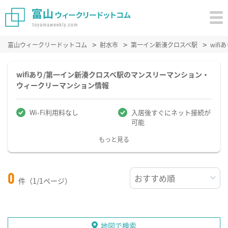
富山ウィークリードットコム
射水市
第一イン新湊クロスベ駅
wif
wifiあり/第一イン新湊クロスベ駅のマンスリーマンション・
ウィークリーマンション情報
Wi-Fi利用料なし
入居後すぐにネット接続が
可能
もっと見る
0
件（1/1ページ）
地図で検索