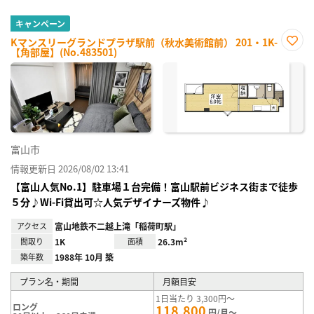
キャンペーン
Kマンスリーグランドプラザ駅前（秋水美術館前） 201・1K-
【角部屋】(No.483501)
お気
に入
り登
録
富山市
情報更新日 2026/08/02 13:41
【富山人気No.1】駐車場１台完備！富山駅前ビジネス街まで徒歩
５分♪Wi-Fi貸出可☆人気デザイナーズ物件♪
アクセス
富山地鉄不二越上滝「稲荷町駅」
間取り
1K
面積
26.3m²
築年数
1988年 10月 築
プラン名・期間
月額目安
1日当たり 3,300円～
ロング
118,800
円/月～