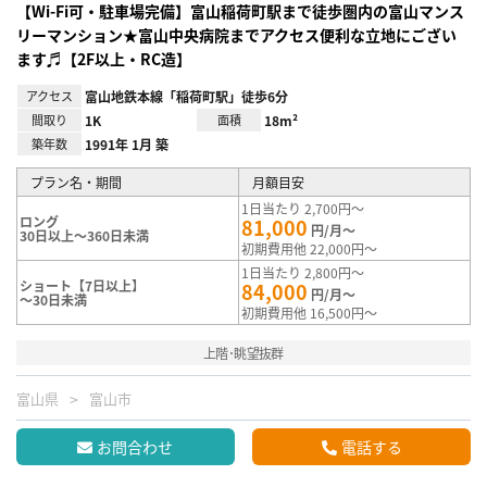
【Wi-Fi可・駐車場完備】富山稲荷町駅まで徒歩圏内の富山マンス
リーマンション★富山中央病院までアクセス便利な立地にござい
ます♬【2F以上・RC造】
アクセス
富山地鉄本線「稲荷町駅」徒歩6分
間取り
1K
面積
18m²
築年数
1991年 1月 築
プラン名・期間
月額目安
1日当たり 2,700円～
ロング
81,000
円/月～
30日以上～360日未満
初期費用他 22,000円～
1日当たり 2,800円～
ショート【7日以上】
84,000
円/月～
～30日未満
初期費用他 16,500円～
上階･眺望抜群
富山県
富山市
お問合わせ
電話する