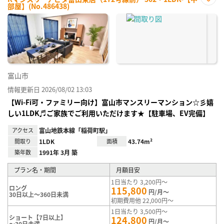
部屋】(No.486438)
お気
に入
り登
録
富山市
情報更新日 2026/08/02 13:03
【Wi-Fi可・ファミリー向け】富山市マンスリーマンション☆彡嬉
しい1LDK♬ご家族でご利用いただけます★【駐車場、EV完備】
アクセス
富山地鉄本線「稲荷町駅」
間取り
1LDK
面積
43.74m²
築年数
1991年 3月 築
プラン名・期間
月額目安
1日当たり 3,200円～
ロング
115,800
円/月～
30日以上～360日未満
初期費用他 22,000円～
1日当たり 3,500円～
ショート【7日以上】
124,800
円/月～
～30日未満