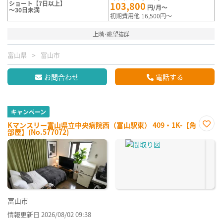
ショート【7日以上】
103,800
円/月～
～30日未満
初期費用他 16,500円～
上階･眺望抜群
富山県
富山市
お問合わせ
電話する
キャンペーン
Kマンスリー富山県立中央病院西（富山駅東） 409・1K-【角
部屋】(No.577072)
お気
に入
り登
録
富山市
情報更新日 2026/08/02 09:38