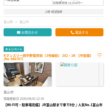
初期費用他 16,500円～
上階･眺望抜群
富山県
富山市
お問合わせ
電話する
キャンペーン
Kマンスリー西中野電停前（3号線前） 202・1K-【中部屋】
(No.486767)
お気
に入
り登
録
富山市
情報更新日 2026/08/02 12:35
【Wi-Fi可・駐車場完備】JR富山駅まで車で8分♪人気No.1富山市