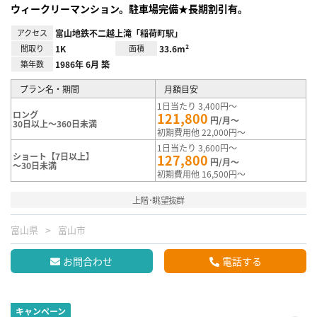
ウィークリーマンション。駐車場完備★長期割引有。
アクセス
富山地鉄不二越上滝「稲荷町駅」
間取り
1K
面積
33.6m²
築年数
1986年 6月 築
プラン名・期間
月額目安
1日当たり 3,400円～
ロング
121,800
円/月～
30日以上～360日未満
初期費用他 22,000円～
1日当たり 3,600円～
ショート【7日以上】
127,800
円/月～
～30日未満
初期費用他 16,500円～
上階･眺望抜群
富山県
富山市
お問合わせ
電話する
キャンペーン