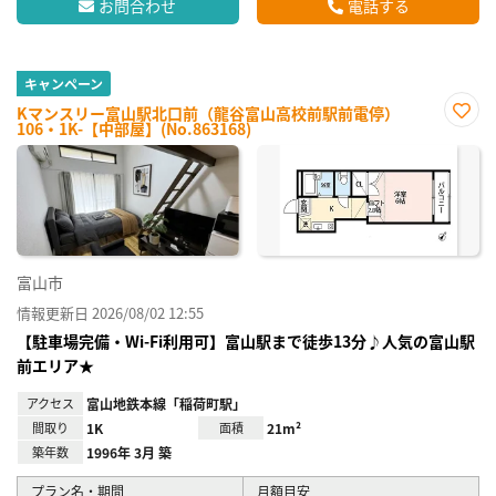
お問合わせ
電話する
キャンペーン
Kマンスリー富山駅北口前（龍谷富山高校前駅前電停）
106・1K-【中部屋】(No.863168)
お気
に入
り登
録
富山市
情報更新日 2026/08/02 12:55
【駐車場完備・Wi-Fi利用可】富山駅まで徒歩13分♪人気の富山駅
前エリア★
アクセス
富山地鉄本線「稲荷町駅」
間取り
1K
面積
21m²
築年数
1996年 3月 築
プラン名・期間
月額目安