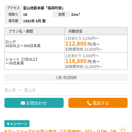
アクセス
富山地鉄本線「稲荷町駅」
間取り
1K
面積
32m²
築年数
1982年 9月 築
プラン名・期間
月額目安
1日当たり 3,100円～
ロング
112,800
円/月～
30日以上～360日未満
初期費用他 22,000円～
1日当たり 3,300円～
ショート【7日以上】
118,800
円/月～
～30日未満
初期費用他 16,500円～
上階･眺望抜群
富山県
富山市
お問合わせ
電話する
キャンペーン
Kマンスリーアピタ富山東店（172号線前） 502・1LDK-【中