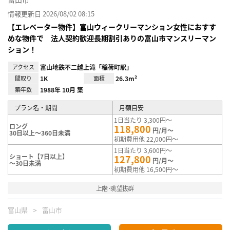
情報更新日 2026/08/02 08:15
【エレベーター物件】富山ウィークリーマンション女性におすす
めな物件で 法人契約歓迎長期割引ありの富山市マンスリーマン
ション！
アクセス
富山地鉄不二越上滝「稲荷町駅」
間取り
1K
面積
26.3m²
築年数
1988年 10月 築
プラン名・期間
月額目安
1日当たり 3,300円～
ロング
118,800
円/月～
30日以上～360日未満
初期費用他 22,000円～
1日当たり 3,600円～
ショート【7日以上】
127,800
円/月～
～30日未満
初期費用他 16,500円～
上階･眺望抜群
富山県
富山市