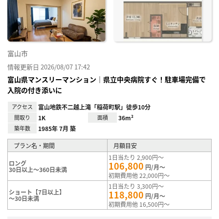
り登
録
富山市
情報更新日 2026/08/07 17:42
富山県マンスリーマンション｜県立中央病院すぐ！駐車場完備で
入院の付き添いに
アクセス
富山地鉄不二越上滝「稲荷町駅」徒歩10分
間取り
1K
面積
36m²
築年数
1985年 7月 築
プラン名・期間
月額目安
1日当たり 2,900円～
ロング
106,800
円/月～
30日以上～360日未満
初期費用他 22,000円～
1日当たり 3,300円～
ショート【7日以上】
118,800
円/月～
～30日未満
初期費用他 16,500円～