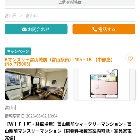
上階･眺望抜群
富山県
富山市
お問合わせ
電話する
キャンペーン
Kマンスリー富山城前（富山駅南） 405・1K-【中部屋】
(No.775003)
お気
に入
り登
録
富山市
情報更新日 2026/08/02 13:04
【ＷｉＦｉ可・駐車場無】富山駅前ウィークリーマンション・富
山駅前マンスリーマンション【同物件複数室案内可能・家具家電
完備】