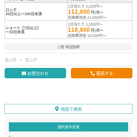
1日当たり 3,100円～
ロング
112,800
円/月～
30日以上～360日未満
初期費用他 22,000円～
1日当たり 3,300円～
ショート【7日以上】
118,800
円/月～
～30日未満
初期費用他 16,500円～
上階･眺望抜群
富山県
富山市
お問合わせ
電話する
地図で検索
選択条件変更