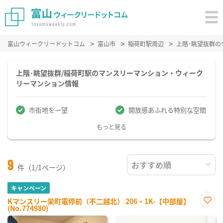
富山ウィークリードットコム
富山市
稲荷町駅周辺
上階･眺望抜群
上階･眺望抜群/稲荷町駅のマンスリーマンション・ウィーク
リーマンション情報
市街地を一望
開放感あふれる特別な空間
もっと見る
9
件（1/1ページ）
キャンペーン
Kマンスリー栄町電停前（不二越北） 206・1K-【中部屋】
(No.774980)
お気
に入