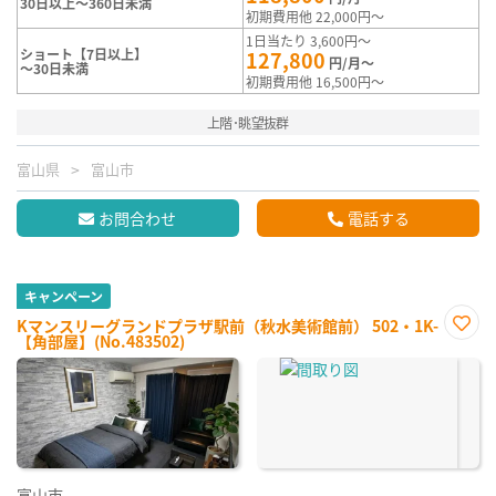
30日以上～360日未満
初期費用他 22,000円～
1日当たり 3,600円～
ショート【7日以上】
127,800
円/月～
～30日未満
初期費用他 16,500円～
上階･眺望抜群
富山県
富山市
お問合わせ
電話する
キャンペーン
Kマンスリーグランドプラザ駅前（秋水美術館前） 502・1K-
【角部屋】(No.483502)
お気
に入
り登
録
富山市