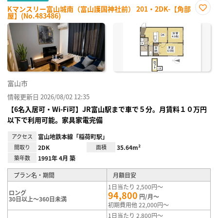
Kマンスリー富山城南（富山護国神社前） 201・2DK-【角部
屋】(No.483486)
お気
に入
り登
録
富山市
情報更新日 2026/08/02 12:35
【6名入居可・Wi-Fi可】JR富山駅まで車で５分。月賃料１０万円
以下で利用可能。家具家電完備
アクセス
富山地鉄本線「稲荷町駅」
間取り
2DK
面積
35.64m²
築年数
1991年 4月 築
プラン名・期間
月額目安
1日当たり 2,500円～
ロング
94,800
円/月～
30日以上～360日未満
初期費用他 22,000円～
1日当たり 2,800円～