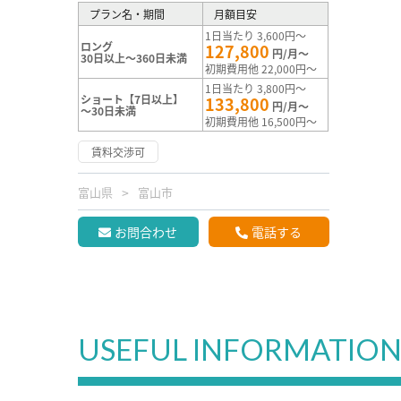
プラン名・期間
月額目安
1日当たり 3,600円～
ロング
127,800
円/月～
30日以上～360日未満
初期費用他 22,000円～
1日当たり 3,800円～
ショート【7日以上】
133,800
円/月～
～30日未満
初期費用他 16,500円～
賃料交渉可
富山県
富山市
お問合わせ
電話する
USEFUL INFORMATIO