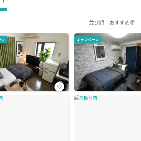
並び順
ーン
キャンペーン
お気
に入
り登
録