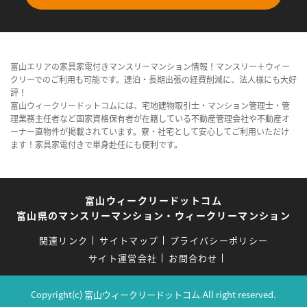
富山エリアの家具家電付きマンスリーマンション情報！マンスリー＋ウィー
クリーでのご利用も可能です。連泊・長期出張の経費削減に、法人様にも大好
評！
富山ウィークリードットコムには、宅地建物取引士・マンション管理士・管
理業務主任者など国家資格保有者が在籍している不動産管理会社や不動産オ
ーナー直物件が掲載されています。寮・社宅として安心してご利用いただけ
ます！家具家電付きで単身赴任にも便利です。
富山ウィークリードットコム
富山県のマンスリーマンション・ウィークリーマンション
関連リンク
サイトマップ
プライバシーポリシー
サイト運営会社
お問合わせ
Copyright(c) 富山ウィークリードットコム.All right reserved.