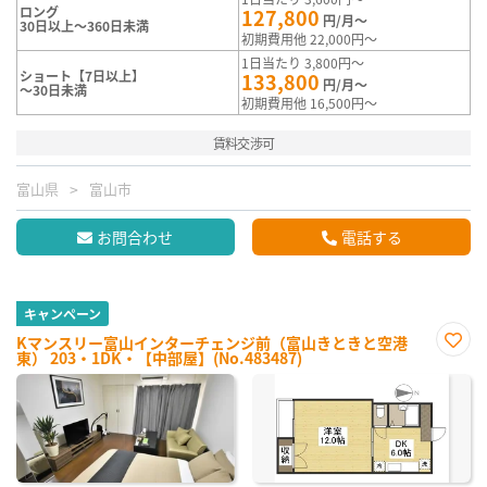
ロング
127,800
円/月～
30日以上～360日未満
初期費用他 22,000円～
1日当たり 3,800円～
ショート【7日以上】
133,800
円/月～
～30日未満
初期費用他 16,500円～
賃料交渉可
富山県
富山市
お問合わせ
電話する
キャンペーン
Kマンスリー富山インターチェンジ前（富山きときと空港
東） 203・1DK・【中部屋】(No.483487)
お気
に入
り登
録