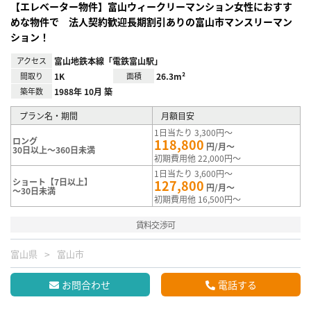
【エレベーター物件】富山ウィークリーマンション女性におすす
めな物件で 法人契約歓迎長期割引ありの富山市マンスリーマン
ション！
アクセス
富山地鉄本線「電鉄富山駅」
間取り
1K
面積
26.3m²
築年数
1988年 10月 築
プラン名・期間
月額目安
1日当たり 3,300円～
ロング
118,800
円/月～
30日以上～360日未満
初期費用他 22,000円～
1日当たり 3,600円～
ショート【7日以上】
127,800
円/月～
～30日未満
初期費用他 16,500円～
賃料交渉可
富山県
富山市
お問合わせ
電話する