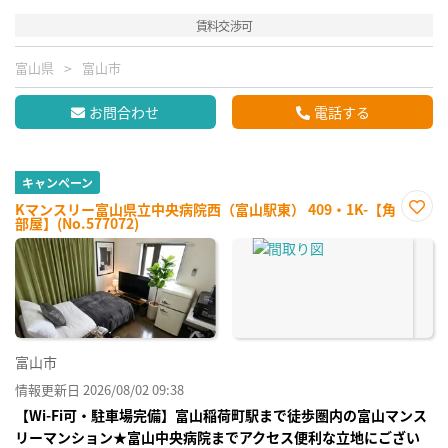
賃料交渉可
富山県
富山市
お問合わせ
電話する
キャンペーン
Kマンスリー富山県立中央病院西（富山駅東） 409・1K-【角
部屋】(No.577072)
お気
に入
り登
録
富山市
情報更新日 2026/08/02 09:38
【Wi-Fi可・駐車場完備】富山稲荷町駅まで徒歩圏内の富山マンス
リーマンション★富山中央病院までアクセス便利な立地にござい