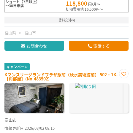
ショート【7日以上】
118,800
円/月～
～30日未満
初期費用他 16,500円～
賃料交渉可
富山県
富山市
お問合わせ
電話する
キャンペーン
Kマンスリーグランドプラザ駅前（秋水美術館前） 502・1K-
【角部屋】(No.483502)
お気
に入
り登
録
富山市
情報更新日 2026/08/02 08:15