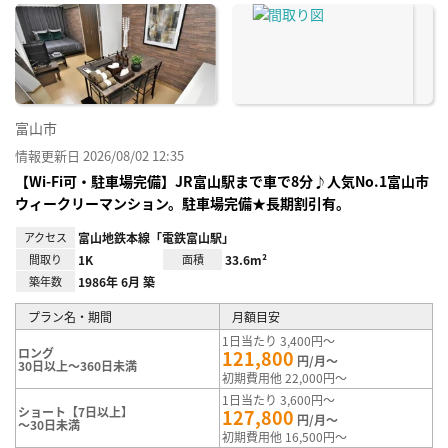
に入
り登
録
富山市
情報更新日 2026/08/02 12:35
【Wi-Fi可・駐車場完備】JR富山駅まで車で8分♪人気No.1富山市
ウィークリーマンション。駐車場完備★長期割引有。
アクセス
富山地鉄本線「電鉄富山駅」
間取り
1K
面積
33.6m²
築年数
1986年 6月 築
プラン名・期間
月額目安
1日当たり 3,400円～
ロング
121,800
円/月～
30日以上～360日未満
初期費用他 22,000円～
1日当たり 3,600円～
ショート【7日以上】
127,800
円/月～
～30日未満
初期費用他 16,500円～