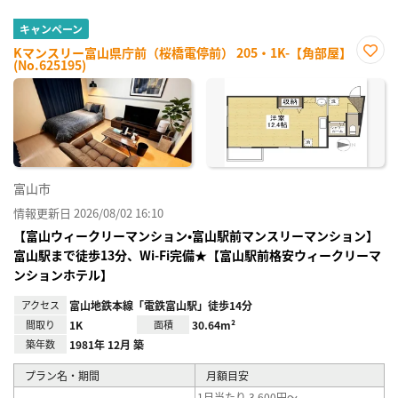
キャンペーン
Kマンスリー富山県庁前（桜橋電停前） 205・1K-【角部屋】
(No.625195)
お気
に入
り登
録
富山市
情報更新日 2026/08/02 16:10
【富山ウィークリーマンション•富山駅前マンスリーマンション】
富山駅まで徒歩13分、Wi-Fi完備★【富山駅前格安ウィークリーマ
ンションホテル】
アクセス
富山地鉄本線「電鉄富山駅」徒歩14分
間取り
1K
面積
30.64m²
築年数
1981年 12月 築
プラン名・期間
月額目安
1日当たり 3,600円～