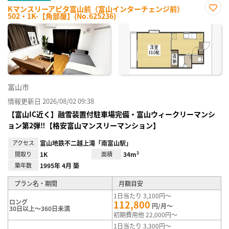
Kマンスリーアピタ富山前（富山インターチェンジ前）
502・1K-【角部屋】(No.625236)
お気
に入
り登
録
富山市
情報更新日 2026/08/02 09:38
【富山IC近く】融雪装置付駐車場完備・富山ウィークリーマンシ
ョン第2弾‼【格安富山マンスリーマンション】
アクセス
富山地鉄不二越上滝「南富山駅」
間取り
1K
面積
34m²
築年数
1995年 4月 築
プラン名・期間
月額目安
1日当たり 3,100円～
ロング
112,800
円/月～
30日以上～360日未満
初期費用他 22,000円～
1日当たり 3,300円～