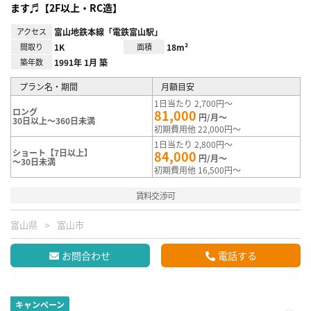
ます♬【2F以上・RC造】
アクセス
富山地鉄本線「電鉄富山駅」
間取り
1K
面積
18m²
築年数
1991年 1月 築
プラン名・期間
月額目安
1日当たり 2,700円～
ロング
81,000
円/月～
30日以上～360日未満
初期費用他 22,000円～
1日当たり 2,800円～
ショート【7日以上】
84,000
円/月～
～30日未満
初期費用他 16,500円～
賃料交渉可
富山県
富山市
お問合わせ
電話する
キャンペーン