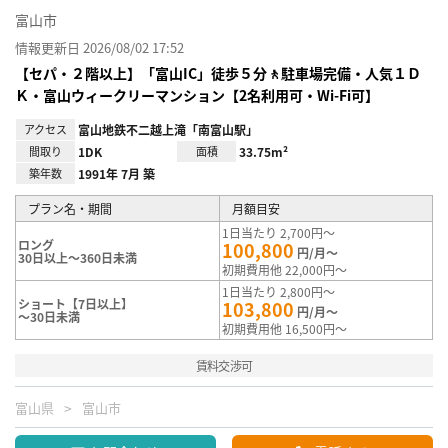
富山市
情報更新日 2026/08/02 17:52
【セパ・２階以上】「富山IC」徒歩５分🚶駐車場完備・人気１Ｄ
Ｋ・富山ウィークリーマンション【2名利用可・Wi-Fi可】
アクセス
富山地鉄不二越上滝「南富山駅」
間取り
1DK
面積
33.75m²
築年数
1991年 7月 築
プラン名・期間
月額目安
1日当たり 2,700円～
ロング
100,800
円/月～
30日以上～360日未満
初期費用他 22,000円～
1日当たり 2,800円～
ショート【7日以上】
103,800
円/月～
～30日未満
初期費用他 16,500円～
賃料交渉可
富山県
富山市