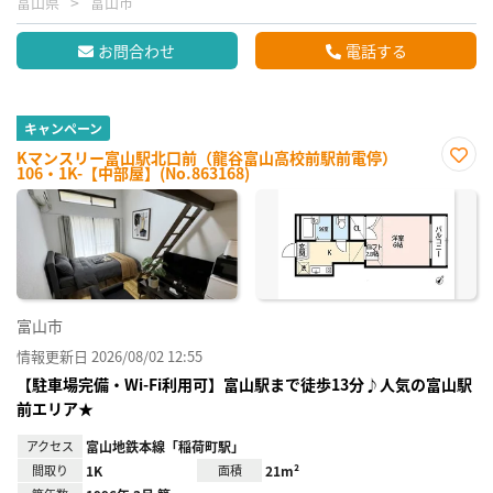
富山県
富山市
お問合わせ
電話する
キャンペーン
Kマンスリー富山駅北口前（龍谷富山高校前駅前電停）
106・1K-【中部屋】(No.863168)
お気
に入
り登
録
富山市
情報更新日 2026/08/02 12:55
【駐車場完備・Wi-Fi利用可】富山駅まで徒歩13分♪人気の富山駅
前エリア★
アクセス
富山地鉄本線「稲荷町駅」
間取り
1K
面積
21m²