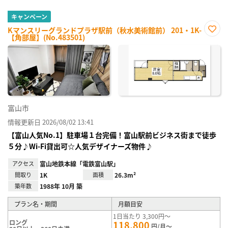
キャンペーン
Kマンスリーグランドプラザ駅前（秋水美術館前） 201・1K-
【角部屋】(No.483501)
お気
に入
り登
録
富山市
情報更新日 2026/08/02 13:41
【富山人気No.1】駐車場１台完備！富山駅前ビジネス街まで徒歩
５分♪Wi-Fi貸出可☆人気デザイナーズ物件♪
アクセス
富山地鉄本線「電鉄富山駅」
間取り
1K
面積
26.3m²
築年数
1988年 10月 築
プラン名・期間
月額目安
1日当たり 3,300円～
ロング
118,800
円/月～