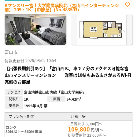
Kマンスリー富山大学附属病院北（富山西インターチェンジ
前） 209・1K-【中部屋】(No.483503)
お気
に入
り登
録
富山市
情報更新日 2026/08/02 10:54
【出張長期割引あり】「富山西IC」車で７分のアクセス可能な富
山市マンスリーマンション 洋室は10帖もある広さがあるWi-Fi
完備のお部屋
アクセス
富山地鉄富山市内線「富山大学前駅」
間取り
1K
面積
34.42m²
築年数
1995年 4月 築
プラン名・期間
月額目安
1日当たり 3,000円～
ロング
109,800
円/月～
30日以上～360日未満
初期費用他 22,000円～