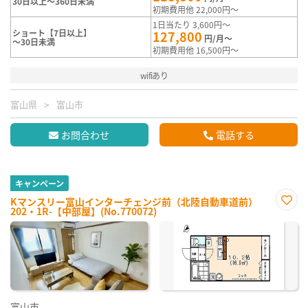
30日以上～360日未満
初期費用他 22,000円～
1日当たり 3,600円～
ショート【7日以上】
127,800
円/月～
～30日未満
初期費用他 16,500円～
wifiあり
富山県
富山市
お問合わせ
電話する
キャンペーン
Kマンスリー富山インターチェンジ前（北陸自動車道前）
202・1R-【中部屋】(No.770072)
お気
に入
り登
録
富山市