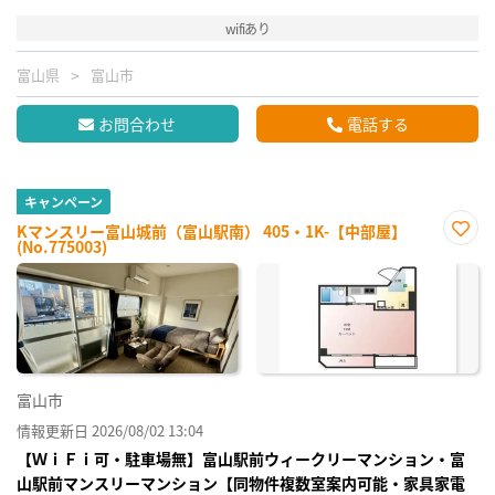
wifiあり
富山県
富山市
お問合わせ
電話する
キャンペーン
Kマンスリー富山城前（富山駅南） 405・1K-【中部屋】
(No.775003)
お気
に入
り登
録
富山市
情報更新日 2026/08/02 13:04
【ＷｉＦｉ可・駐車場無】富山駅前ウィークリーマンション・富
山駅前マンスリーマンション【同物件複数室案内可能・家具家電