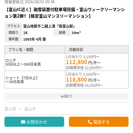
情報更新日 2026/08/02 09:38
【富山IC近く】融雪装置付駐車場完備・富山ウィークリーマンシ
ョン第2弾‼【格安富山マンスリーマンション】
アクセス
富山地鉄不二越上滝「南富山駅」
間取り
1K
面積
34m²
築年数
1995年 4月 築
プラン名・期間
月額目安
1日当たり 3,100円～
ロング
112,800
円/月～
30日以上～360日未満
初期費用他 22,000円～
1日当たり 3,300円～
ショート【7日以上】
118,800
円/月～
～30日未満
初期費用他 16,500円～
wifiあり
富山県
富山市
お問合わせ
電話する