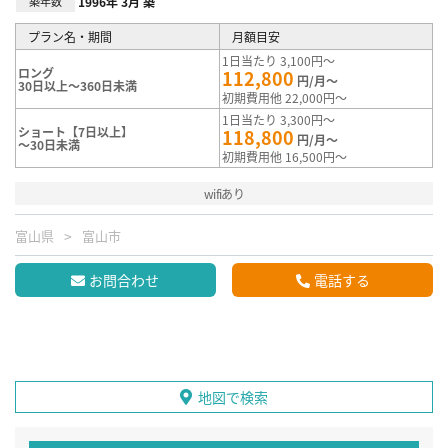
築年数
1996年 3月 築
プラン名・期間
月額目安
1日当たり 3,100円～
ロング
112,800
円/月～
30日以上～360日未満
初期費用他 22,000円～
1日当たり 3,300円～
ショート【7日以上】
118,800
円/月～
～30日未満
初期費用他 16,500円～
wifiあり
富山県
富山市
お問合わせ
電話する
地図で検索