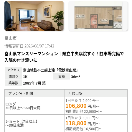
に入
り登
録
富山市
情報更新日 2026/08/07 17:42
富山県マンスリーマンション｜県立中央病院すぐ！駐車場完備で
入院の付き添いに
アクセス
富山地鉄不二越上滝「電鉄富山駅」
間取り
1K
面積
36m²
築年数
1985年 7月 築
プラン名・期間
月額目安
1日当たり 2,900円～
ロング
106,800
円/月～
30日以上～360日未満
初期費用他 22,000円～
1日当たり 3,300円～
ショート【7日以上】
118,800
円/月～
～30日未満
初期費用他 16,500円～