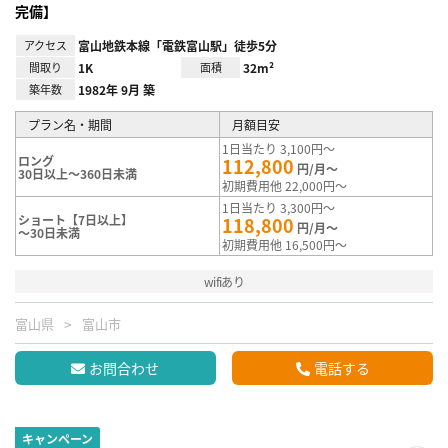
完備】
アクセス
富山地鉄本線「電鉄富山駅」徒歩5分
間取り
1K
面積
32m²
築年数
1982年 9月 築
プラン名・期間
月額目安
1日当たり 3,100円～
ロング
112,800
円/月～
30日以上～360日未満
初期費用他 22,000円～
1日当たり 3,300円～
ショート【7日以上】
118,800
円/月～
～30日未満
初期費用他 16,500円～
wifiあり
富山県
富山市
お問合わせ
電話する
キャンペーン