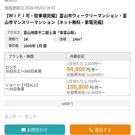
情報更新日 2026/08/02 14:07
【ＷｉＦｉ可・駐車場完備】富山市ウィークリーマンション・富
山市マンスリーマンション【ネット無料・家電完備】
アクセス
富山地鉄不二越上滝「南富山駅」
間取り
1R
面積
24m²
築年数
2006年 1月 築
プラン名・期間
月額目安
1日当たり 2,500円～
ロング
94,800
円/月～
30日以上～360日未満
初期費用他 22,000円～
1日当たり 2,700円～
ショート【7日以上】
100,800
円/月～
～30日未満
初期費用他 16,500円～
wifiあり
富山県
富山市
お問合わせ
電話する