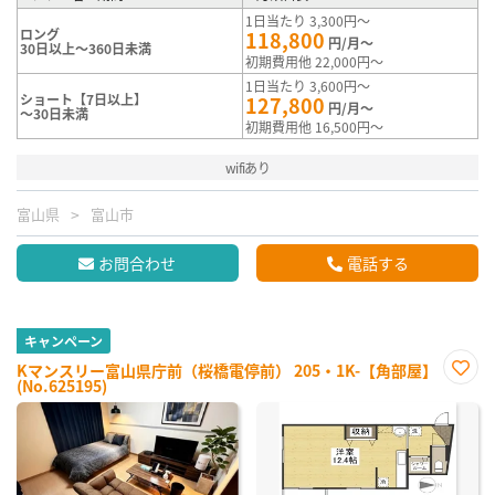
1日当たり 3,300円～
ロング
118,800
円/月～
30日以上～360日未満
初期費用他 22,000円～
1日当たり 3,600円～
ショート【7日以上】
127,800
円/月～
～30日未満
初期費用他 16,500円～
wifiあり
富山県
富山市
お問合わせ
電話する
キャンペーン
Kマンスリー富山県庁前（桜橋電停前） 205・1K-【角部屋】
(No.625195)
お気
に入
り登
録