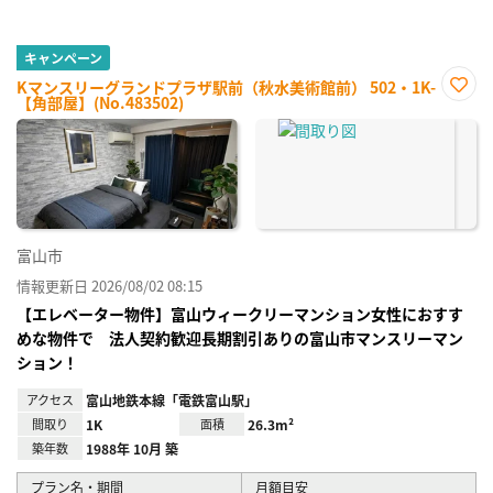
キャンペーン
Kマンスリーグランドプラザ駅前（秋水美術館前） 502・1K-
【角部屋】(No.483502)
お気
に入
り登
録
富山市
情報更新日 2026/08/02 08:15
【エレベーター物件】富山ウィークリーマンション女性におすす
めな物件で 法人契約歓迎長期割引ありの富山市マンスリーマン
ション！
アクセス
富山地鉄本線「電鉄富山駅」
間取り
1K
面積
26.3m²
築年数
1988年 10月 築
プラン名・期間
月額目安