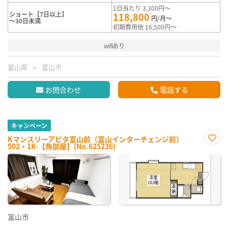
1日当たり 3,300円～
ショート【7日以上】
118,800
円/月～
～30日未満
初期費用他 16,500円～
wifiあり
富山県
富山市
お問合わせ
電話する
キャンペーン
Kマンスリーアピタ富山前（富山インターチェンジ前）
502・1K-【角部屋】(No.625236)
お気
に入
り登
録
富山市