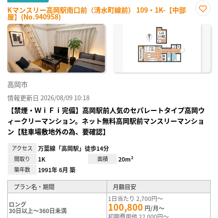
Kマンスリー高岡駅南口前（清水町線前） 109・1K-【中部
屋】(No.940958)
お気
に入
り登
録
高岡市
情報更新日 2026/08/09 10:18
【禁煙・ＷｉＦｉ完備】高岡駅前人気のセパレートタイプ高岡ウ
ィークリーマンション。ネット無料高岡駅前マンスリーマンショ
ン【駐車場敷地外の為、要確認】
アクセス
万葉線「高岡駅」徒歩14分
間取り
1K
面積
20m²
築年数
1991年 6月 築
プラン名・期間
月額目安
1日当たり 2,700円～
ロング
100,800
円/月～
30日以上～360日未満
初期費用他 22,000円～