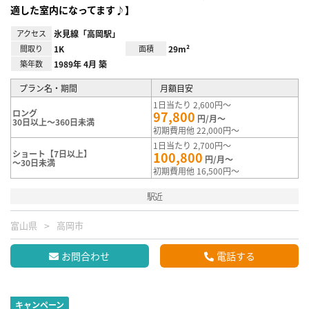
適した室内になってます♪】
アクセス
氷見線「高岡駅」
間取り
1K
面積
29m²
築年数
1989年 4月 築
プラン名・期間
月額目安
1日当たり 2,600円～
ロング
97,800
円/月～
30日以上～360日未満
初期費用他 22,000円～
1日当たり 2,700円～
ショート【7日以上】
100,800
円/月～
～30日未満
初期費用他 16,500円～
駅近
富山県
高岡市
お問合わせ
電話する
キャンペーン