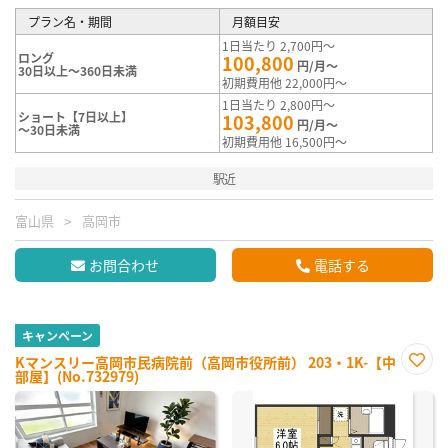
プラン名・期間
月額目安
1日当たり 2,700円～
ロング
100,800
円/月～
30日以上～360日未満
初期費用他 22,000円～
1日当たり 2,800円～
ショート【7日以上】
103,800
円/月～
～30日未満
初期費用他 16,500円～
駅近
富山県
高岡市
お問合わせ
電話する
キャンペーン
Kマンスリー高岡市民病院前（高岡市役所前） 203・1K-【中
部屋】(No.732979)
お気
に入
り登
録