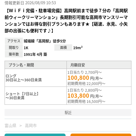
情報更新日 2026/08/09 10:53
【ＷｉＦｉ完備・駐車場完備】高岡駅前まで徒歩７分の「高岡駅
前ウィークリーマンション」長期割引可能な高岡市マンスリーマ
ンションではお得な割引プランもあります★【砺波、氷見、小矢
部の出張にも便利です♪】
アクセス
城端線「高岡駅」徒歩5分
間取り
1K
面積
19m²
築年数
1991年 4月 築
プラン名・期間
月額目安
1日当たり 2,700円～
ロング
100,800
円/月～
30日以上～360日未満
初期費用他 22,000円～
1日当たり 2,800円～
ショート【7日以上】
103,800
円/月～
～30日未満
初期費用他 16,500円～
駅近
富山県
高岡市