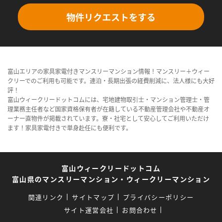
物件リクエストをする
富山エリアの家具家電付きマンスリーマンション情報！マンスリー＋ウィー
クリーでのご利用も可能です。連泊・長期出張の経費削減に、法人様にも大好
評！
富山ウィークリードットコムには、宅地建物取引士・マンション管理士・管
理業務主任者など国家資格保有者が在籍している不動産管理会社や不動産オ
ーナー直物件が掲載されています。寮・社宅として安心してご利用いただけ
ます！家具家電付きで単身赴任にも便利です。
富山ウィークリードットコム
富山県のマンスリーマンション・ウィークリーマンション
関連リンク
サイトマップ
プライバシーポリシー
サイト運営会社
お問合わせ