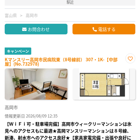
駅近
富山県
高岡市
お問合わせ
電話する
キャンペーン
Kマンスリー高岡市民病院東（8号線前） 307・1K-【中部
屋】(No.732978)
お気
に入
り登
録
高岡市
情報更新日 2026/08/09 12:35
【ＷｉＦｉ可・駐車場完備】高岡市ウィークリーマンションは氷
見へのアクセスもに最適★高岡マンスリーマンションは８号線、
新湊、射水市へのアクセス良好★【家具家電完備・出張や良好に