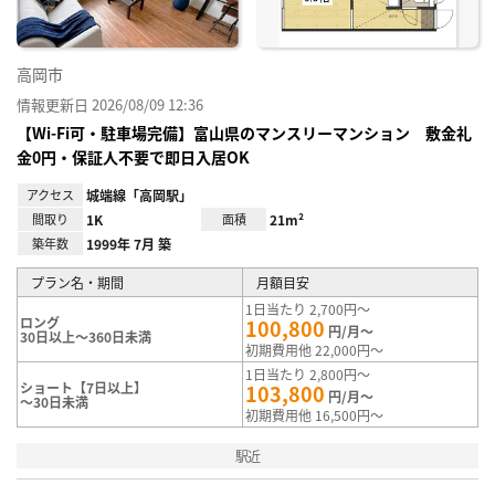
高岡市
情報更新日 2026/08/09 12:36
【Wi-Fi可・駐車場完備】富山県のマンスリーマンション 敷金礼
金0円・保証人不要で即日入居OK
アクセス
城端線「高岡駅」
間取り
1K
面積
21m²
築年数
1999年 7月 築
プラン名・期間
月額目安
1日当たり 2,700円～
ロング
100,800
円/月～
30日以上～360日未満
初期費用他 22,000円～
1日当たり 2,800円～
ショート【7日以上】
103,800
円/月～
～30日未満
初期費用他 16,500円～
駅近