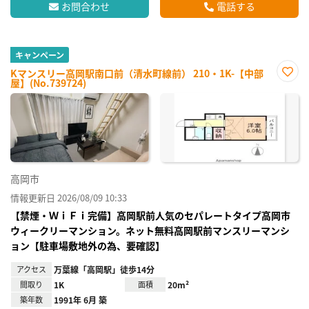
お問合わせ
電話する
キャンペーン
Kマンスリー高岡駅南口前（清水町線前） 210・1K-【中部
屋】(No.739724)
お気
に入
り登
録
高岡市
情報更新日 2026/08/09 10:33
【禁煙・ＷｉＦｉ完備】高岡駅前人気のセパレートタイプ高岡市
ウィークリーマンション。ネット無料高岡駅前マンスリーマンシ
ョン【駐車場敷地外の為、要確認】
アクセス
万葉線「高岡駅」徒歩14分
間取り
1K
面積
20m²
築年数
1991年 6月 築