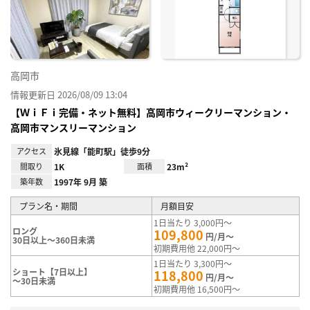
り登
録
高岡市
情報更新日 2026/08/09 13:04
【ＷｉＦｉ完備・ネット無料】高岡市ウィークリーマンション・
高岡市マンスリーマンション
アクセス
氷見線「能町駅」徒歩9分
間取り
1K
面積
23m²
築年数
1997年 9月 築
プラン名・期間
月額目安
1日当たり 3,000円～
ロング
109,800
円/月～
30日以上～360日未満
初期費用他 22,000円～
1日当たり 3,300円～
ショート【7日以上】
118,800
円/月～
～30日未満
初期費用他 16,500円～