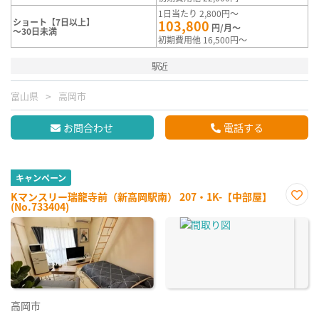
1日当たり 2,800円～
ショート【7日以上】
103,800
円/月～
～30日未満
初期費用他 16,500円～
駅近
富山県
高岡市
お問合わせ
電話する
キャンペーン
Kマンスリー瑞龍寺前（新高岡駅南） 207・1K-【中部屋】
(No.733404)
お気
に入
り登
録
高岡市