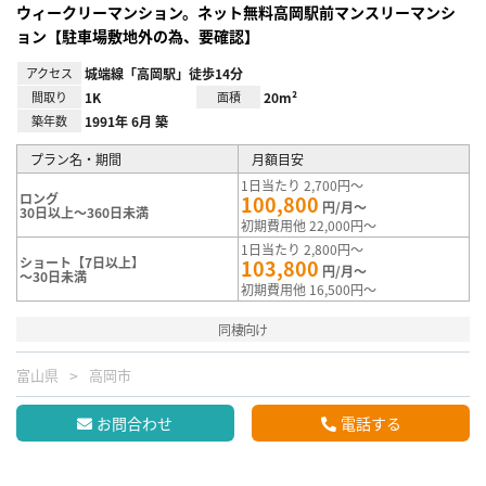
ウィークリーマンション。ネット無料高岡駅前マンスリーマンシ
ョン【駐車場敷地外の為、要確認】
アクセス
城端線「高岡駅」徒歩14分
間取り
1K
面積
20m²
築年数
1991年 6月 築
プラン名・期間
月額目安
1日当たり 2,700円～
ロング
100,800
円/月～
30日以上～360日未満
初期費用他 22,000円～
1日当たり 2,800円～
ショート【7日以上】
103,800
円/月～
～30日未満
初期費用他 16,500円～
同棲向け
富山県
高岡市
お問合わせ
電話する