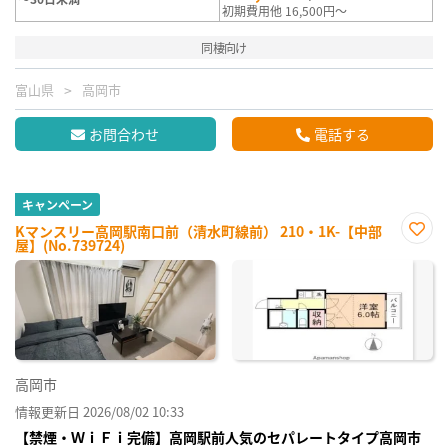
初期費用他 16,500円～
同棲向け
富山県
高岡市
お問合わせ
電話する
キャンペーン
Kマンスリー高岡駅南口前（清水町線前） 210・1K-【中部
屋】(No.739724)
お気
に入
り登
録
高岡市
情報更新日 2026/08/02 10:33
【禁煙・ＷｉＦｉ完備】高岡駅前人気のセパレートタイプ高岡市