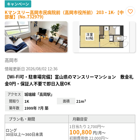
キャンペーン
Kマンスリー高岡市民病院前（高岡市役所前） 203・1K-【中
部屋】(No.732979)
お気
に入
り登
録
高岡市
情報更新日 2026/08/02 12:36
【Wi-Fi可・駐車場完備】富山県のマンスリーマンション 敷金礼
金0円・保証人不要で即日入居OK
アクセス
城端線「高岡駅」
間取り
1K
面積
21m²
築年数
1999年 7月 築
プラン名・期間
月額目安
1日当たり 2,700円～
ロング
100,800
円/月～
30日以上～360日未満
初期費用他 22,000円～