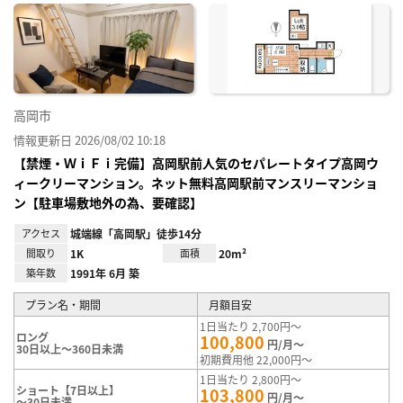
に入
り登
録
高岡市
情報更新日 2026/08/02 10:18
【禁煙・ＷｉＦｉ完備】高岡駅前人気のセパレートタイプ高岡ウ
ィークリーマンション。ネット無料高岡駅前マンスリーマンショ
ン【駐車場敷地外の為、要確認】
アクセス
城端線「高岡駅」徒歩14分
間取り
1K
面積
20m²
築年数
1991年 6月 築
プラン名・期間
月額目安
1日当たり 2,700円～
ロング
100,800
円/月～
30日以上～360日未満
初期費用他 22,000円～
1日当たり 2,800円～
ショート【7日以上】
103,800
円/月～
～30日未満