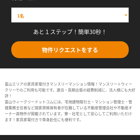
あと１ステップ！簡単30秒！
物件リクエストをする
富山エリアの家具家電付きマンスリーマンション情報！マンスリー＋ウィー
クリーでのご利用も可能です。連泊・長期出張の経費削減に、法人様にも大好
評！
富山ウィークリードットコムには、宅地建物取引士・マンション管理士・管
理業務主任者など国家資格保有者が在籍している不動産管理会社や不動産オ
ーナー直物件が掲載されています。寮・社宅として安心してご利用いただけ
ます！家具家電付きで単身赴任にも便利です。