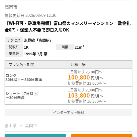
高岡市
情報更新日 2026/08/09 12:36
【Wi-Fi可・駐車場完備】富山県のマンスリーマンション 敷金礼
金0円・保証人不要で即日入居OK
アクセス
氷見線「高岡駅」
間取り
1K
面積
21m²
築年数
1999年 7月 築
プラン名・期間
月額目安
1日当たり 2,700円～
ロング
100,800
円/月～
30日以上～360日未満
初期費用他 22,000円～
1日当たり 2,800円～
ショート【7日以上】
103,800
円/月～
～30日未満
初期費用他 16,500円～
インターネット無料
富山県
高岡市