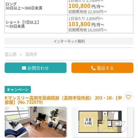
1日当たり 2,700円～
ロング
100,800
円/月～
30日以上～360日未満
初期費用他 22,000円～
1日当たり 2,800円～
ショート【7日以上】
103,800
円/月～
～30日未満
初期費用他 16,500円～
インターネット無料
富山県
高岡市
お問合わせ
電話する
キャンペーン
Kマンスリー高岡市民病院前（高岡市役所前） 203・1K-【中
部屋】(No.732979)
お気
に入
り登
録