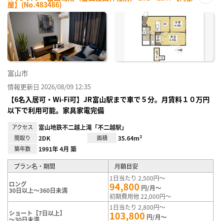
屋】(No.483486)
お気
に入
り登
録
富山市
情報更新日 2026/08/09 12:35
【6名入居可・Wi-Fi可】JR富山駅まで車で５分。月賃料１０万円
以下で利用可能。家具家電完備
アクセス
富山地鉄不二越上滝「不二越駅」
間取り
2DK
面積
35.64m²
築年数
1991年 4月 築
プラン名・期間
月額目安
1日当たり 2,500円～
ロング
94,800
円/月～
30日以上～360日未満
初期費用他 22,000円～
1日当たり 2,800円～
ショート【7日以上】
103,800
円/月～
～30日未満