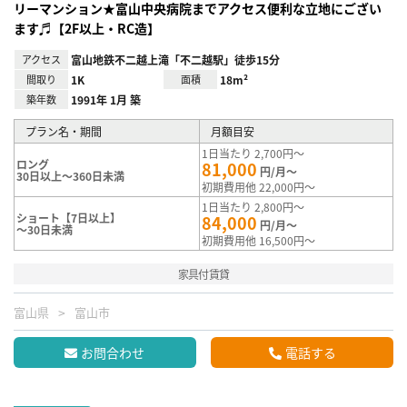
リーマンション★富山中央病院までアクセス便利な立地にござい
ます♬【2F以上・RC造】
アクセス
富山地鉄不二越上滝「不二越駅」徒歩15分
間取り
1K
面積
18m²
築年数
1991年 1月 築
プラン名・期間
月額目安
1日当たり 2,700円～
ロング
81,000
円/月～
30日以上～360日未満
初期費用他 22,000円～
1日当たり 2,800円～
ショート【7日以上】
84,000
円/月～
～30日未満
初期費用他 16,500円～
家具付賃貸
富山県
富山市
お問合わせ
電話する