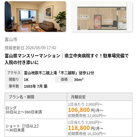
に入
り登
録
富山市
情報更新日 2026/08/09 17:42
富山県マンスリーマンション｜県立中央病院すぐ！駐車場完備で
入院の付き添いに
アクセス
富山地鉄不二越上滝「不二越駅」徒歩12分
間取り
1K
面積
36m²
築年数
1985年 7月 築
プラン名・期間
月額目安
1日当たり 2,900円～
ロング
106,800
円/月～
30日以上～360日未満
初期費用他 22,000円～
1日当たり 3,300円～
ショート【7日以上】
118,800
円/月～
～30日未満
初期費用他 16,500円～