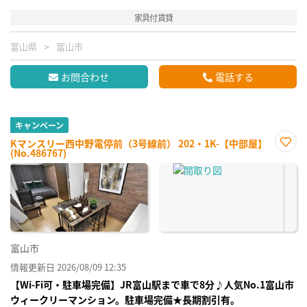
家具付賃貸
富山県
富山市
お問合わせ
電話する
キャンペーン
Kマンスリー西中野電停前（3号線前） 202・1K-【中部屋】
(No.486767)
お気
に入
り登
録
富山市
情報更新日 2026/08/09 12:35
【Wi-Fi可・駐車場完備】JR富山駅まで車で8分♪人気No.1富山市
ウィークリーマンション。駐車場完備★長期割引有。