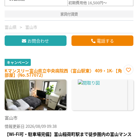
初期費用他 16,500円～
家具付賃貸
富山県
富山市
お問合わせ
電話する
キャンペーン
Kマンスリー富山県立中央病院西（富山駅東） 409・1K-【角
部屋】(No.577072)
お気
に入
り登
録
富山市
情報更新日 2026/08/09 09:38
【Wi-Fi可・駐車場完備】富山稲荷町駅まで徒歩圏内の富山マンス