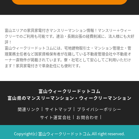
富山エリアの家具家電付きマンスリーマンション情報！マンスリー＋ウィー
クリーでのご利用も可能です。連泊・長期出張の経費削減に、法人様にも大好
評！
富山ウィークリードットコムには、宅地建物取引士・マンション管理士・管
理業務主任者など国家資格保有者が在籍している不動産管理会社や不動産オ
ーナー直物件が掲載されています。寮・社宅として安心してご利用いただけ
ます！家具家電付きで単身赴任にも便利です。
富山ウィークリードットコム
富山県のマンスリーマンション・ウィークリーマンション
関連リンク
サイトマップ
プライバシーポリシー
サイト運営会社
お問合わせ
Copyright(c) 富山ウィークリードットコム.All right reserved.