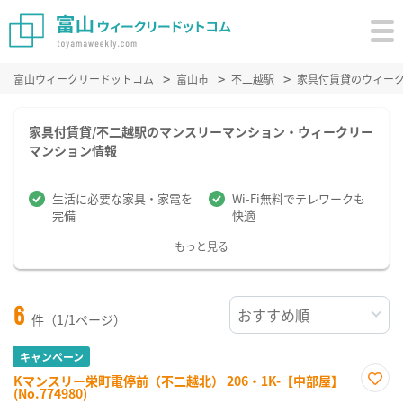
富山ウィークリードットコム
富山市
不二越駅
家具付賃貸のウィー
家具付賃貸/不二越駅のマンスリーマンション・ウィークリー
マンション情報
生活に必要な家具・家電を
Wi-Fi無料でテレワークも
完備
快適
もっと見る
6
件（1/1ページ）
キャンペーン
Kマンスリー栄町電停前（不二越北） 206・1K-【中部屋】
(No.774980)
お気