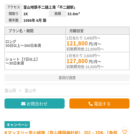
アクセス
富山地鉄不二越上滝「不二越駅」
間取り
1K
面積
33.6m²
築年数
1986年 6月 築
プラン名・期間
月額目安
1日当たり 3,400円～
ロング
121,800
円/月～
30日以上～360日未満
初期費用他 22,000円～
1日当たり 3,600円～
ショート【7日以上】
127,800
円/月～
～30日未満
初期費用他 16,500円～
家具付賃貸
富山県
富山市
お問合わせ
電話する
キャンペーン
Kマンスリー富山城南（富山護国神社前） 201・2DK-【角部