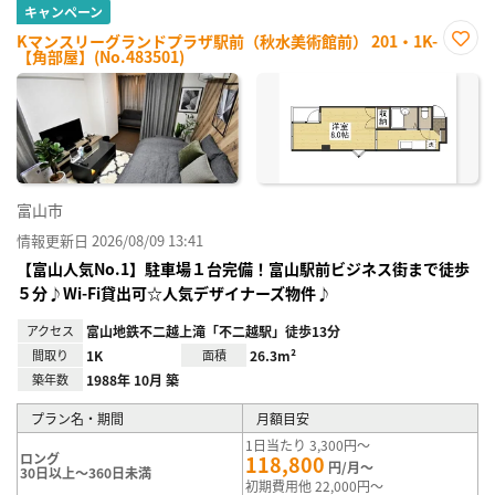
キャンペーン
Kマンスリーグランドプラザ駅前（秋水美術館前） 201・1K-
【角部屋】(No.483501)
お気
に入
り登
録
富山市
情報更新日 2026/08/09 13:41
【富山人気No.1】駐車場１台完備！富山駅前ビジネス街まで徒歩
５分♪Wi-Fi貸出可☆人気デザイナーズ物件♪
アクセス
富山地鉄不二越上滝「不二越駅」徒歩13分
間取り
1K
面積
26.3m²
築年数
1988年 10月 築
プラン名・期間
月額目安
1日当たり 3,300円～
ロング
118,800
円/月～
30日以上～360日未満
初期費用他 22,000円～