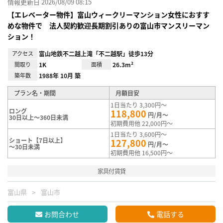
情報更新日 2026/08/09 08:15
【エレベーター物件】富山ウィークリーマンション女性におすす
めな物件で 法人契約歓迎長期割引ありの富山市マンスリーマン
ション！
アクセス
富山地鉄不二越上滝「不二越駅」徒歩13分
間取り
1K
面積
26.3m²
築年数
1988年 10月 築
プラン名・期間
月額目安
1日当たり 3,300円～
ロング
118,800
円/月～
30日以上～360日未満
初期費用他 22,000円～
1日当たり 3,600円～
ショート【7日以上】
127,800
円/月～
～30日未満
初期費用他 16,500円～
家具付賃貸
富山県
富山市
お問合わせ
電話する