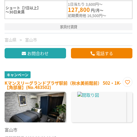
1日当たり 3,600円～
ショート【7日以上】
127,800
円/月～
～30日未満
初期費用他 16,500円～
家具付賃貸
富山県
富山市
お問合わせ
電話する
キャンペーン
Kマンスリーグランドプラザ駅前（秋水美術館前） 502・1K-
【角部屋】(No.483502)
お気
に入
り登
録
富山市