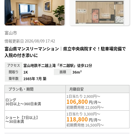
り登
録
富山市
情報更新日 2026/08/09 17:42
富山県マンスリーマンション｜県立中央病院すぐ！駐車場完備で
入院の付き添いに
アクセス
富山地鉄不二越上滝「不二越駅」徒歩12分
間取り
1K
面積
36m²
築年数
1985年 7月 築
プラン名・期間
月額目安
1日当たり 2,900円～
ロング
106,800
円/月～
30日以上～360日未満
初期費用他 22,000円～
1日当たり 3,300円～
ショート【7日以上】
118,800
円/月～
～30日未満
初期費用他 16,500円～