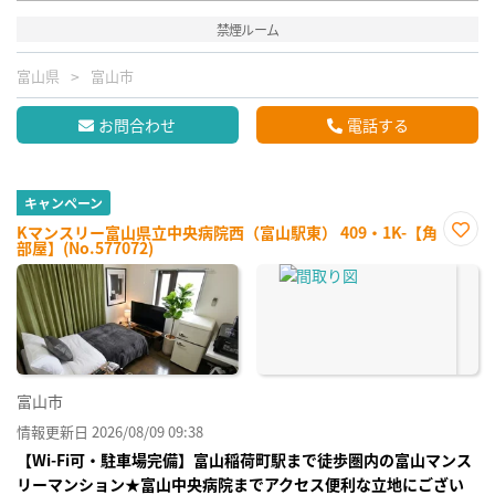
禁煙ルーム
富山県
富山市
お問合わせ
電話する
キャンペーン
Kマンスリー富山県立中央病院西（富山駅東） 409・1K-【角
部屋】(No.577072)
お気
に入
り登
録
富山市
情報更新日 2026/08/09 09:38
【Wi-Fi可・駐車場完備】富山稲荷町駅まで徒歩圏内の富山マンス
リーマンション★富山中央病院までアクセス便利な立地にござい