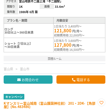
アクセス
富山地鉄不二越上滝「不二越駅」
間取り
1K
面積
33.6m²
築年数
1986年 6月 築
プラン名・期間
月額目安
1日当たり 3,400円～
ロング
121,800
円/月～
30日以上～360日未満
初期費用他 22,000円～
1日当たり 3,600円～
ショート【7日以上】
127,800
円/月～
～30日未満
初期費用他 16,500円～
禁煙ルーム
富山県
富山市
お問合わせ
電話する
キャンペーン
Kマンスリー富山城南（富山護国神社前） 201・2DK-【角部
屋】(No.483486)
お気