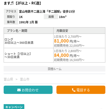
ます♬【2F以上・RC造】
アクセス
富山地鉄不二越上滝「不二越駅」徒歩15分
間取り
1K
面積
18m²
築年数
1991年 1月 築
プラン名・期間
月額目安
1日当たり 2,700円～
ロング
81,000
円/月～
30日以上～360日未満
初期費用他 22,000円～
1日当たり 2,800円～
ショート【7日以上】
84,000
円/月～
～30日未満
初期費用他 16,500円～
禁煙ルーム
富山県
富山市
お問合わせ
電話する
キャンペーン