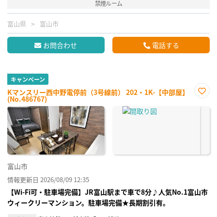
禁煙ルーム
富山県
富山市
お問合わせ
電話する
キャンペーン
Kマンスリー西中野電停前（3号線前） 202・1K-【中部屋】
(No.486767)
お気
に入
り登
録
富山市
情報更新日 2026/08/09 12:35
【Wi-Fi可・駐車場完備】JR富山駅まで車で8分♪人気No.1富山市
ウィークリーマンション。駐車場完備★長期割引有。