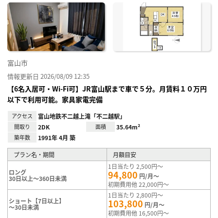
に入
り登
録
富山市
情報更新日 2026/08/09 12:35
【6名入居可・Wi-Fi可】JR富山駅まで車で５分。月賃料１０万円
以下で利用可能。家具家電完備
アクセス
富山地鉄不二越上滝「不二越駅」
間取り
2DK
面積
35.64m²
築年数
1991年 4月 築
プラン名・期間
月額目安
1日当たり 2,500円～
ロング
94,800
円/月～
30日以上～360日未満
初期費用他 22,000円～
1日当たり 2,800円～
ショート【7日以上】
103,800
円/月～
～30日未満
初期費用他 16,500円～