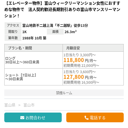
【エレベーター物件】富山ウィークリーマンション女性におすす
めな物件で 法人契約歓迎長期割引ありの富山市マンスリーマン
ション！
アクセス
富山地鉄不二越上滝「不二越駅」徒歩13分
間取り
1K
面積
26.3m²
築年数
1988年 10月 築
プラン名・期間
月額目安
1日当たり 3,300円～
ロング
118,800
円/月～
30日以上～360日未満
初期費用他 22,000円～
1日当たり 3,600円～
ショート【7日以上】
127,800
円/月～
～30日未満
初期費用他 16,500円～
禁煙ルーム
富山県
富山市
お問合わせ
電話する