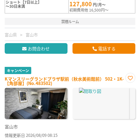
ショート【7日以上】
127,800
円/月～
～30日未満
初期費用他 16,500円～
禁煙ルーム
富山県
富山市
お問合わせ
電話する
キャンペーン
Kマンスリーグランドプラザ駅前（秋水美術館前） 502・1K-
【角部屋】(No.483502)
お気
に入
り登
録
富山市
情報更新日 2026/08/09 08:15