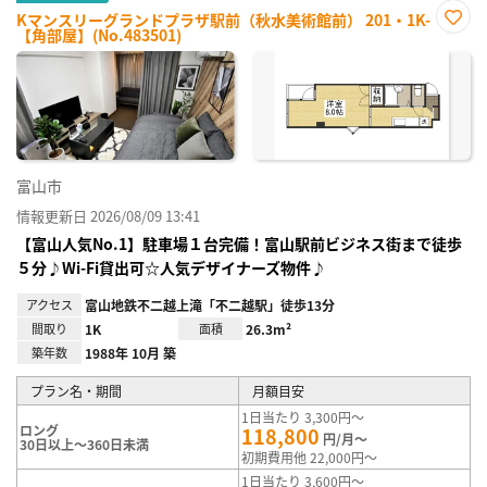
Kマンスリーグランドプラザ駅前（秋水美術館前） 201・1K-
【角部屋】(No.483501)
お気
に入
り登
録
富山市
情報更新日 2026/08/09 13:41
【富山人気No.1】駐車場１台完備！富山駅前ビジネス街まで徒歩
５分♪Wi-Fi貸出可☆人気デザイナーズ物件♪
アクセス
富山地鉄不二越上滝「不二越駅」徒歩13分
間取り
1K
面積
26.3m²
築年数
1988年 10月 築
プラン名・期間
月額目安
1日当たり 3,300円～
ロング
118,800
円/月～
30日以上～360日未満
初期費用他 22,000円～
1日当たり 3,600円～