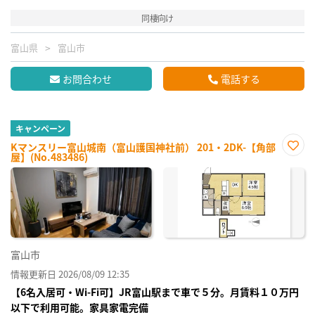
同棲向け
富山県
富山市
お問合わせ
電話する
キャンペーン
Kマンスリー富山城南（富山護国神社前） 201・2DK-【角部
屋】(No.483486)
お気
に入
り登
録
富山市
情報更新日 2026/08/09 12:35
【6名入居可・Wi-Fi可】JR富山駅まで車で５分。月賃料１０万円
以下で利用可能。家具家電完備