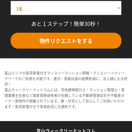
あと１ステップ！簡単30秒！
物件リクエストをする
富山エリアの家具家電付きマンスリーマンション情報！マンスリー＋ウィー
クリーでのご利用も可能です。連泊・長期出張の経費削減に、法人様にも大好
評！
富山ウィークリードットコムには、宅地建物取引士・マンション管理士・管
理業務主任者など国家資格保有者が在籍している不動産管理会社や不動産オ
ーナー直物件が掲載されています。寮・社宅として安心してご利用いただけ
ます！家具家電付きで単身赴任にも便利です。
富山ウィークリードットコム