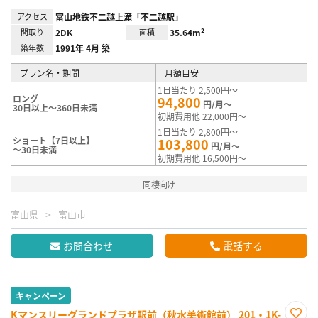
アクセス
富山地鉄不二越上滝「不二越駅」
間取り
2DK
面積
35.64m²
築年数
1991年 4月 築
プラン名・期間
月額目安
1日当たり 2,500円～
ロング
94,800
円/月～
30日以上～360日未満
初期費用他 22,000円～
1日当たり 2,800円～
ショート【7日以上】
103,800
円/月～
～30日未満
初期費用他 16,500円～
同棲向け
富山県
富山市
お問合わせ
電話する
キャンペーン
Kマンスリーグランドプラザ駅前（秋水美術館前） 201・1K-