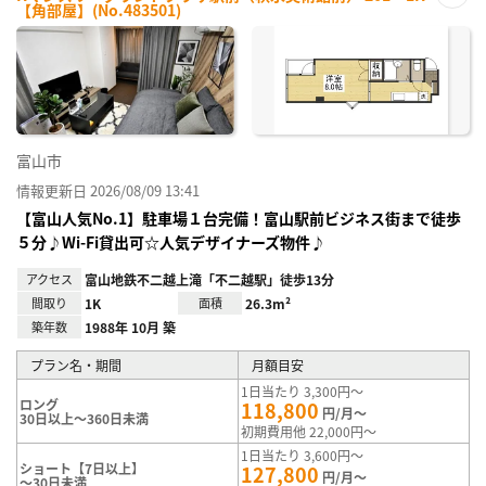
【角部屋】(No.483501)
お気
に入
り登
録
富山市
情報更新日 2026/08/09 13:41
【富山人気No.1】駐車場１台完備！富山駅前ビジネス街まで徒歩
５分♪Wi-Fi貸出可☆人気デザイナーズ物件♪
アクセス
富山地鉄不二越上滝「不二越駅」徒歩13分
間取り
1K
面積
26.3m²
築年数
1988年 10月 築
プラン名・期間
月額目安
1日当たり 3,300円～
ロング
118,800
円/月～
30日以上～360日未満
初期費用他 22,000円～
1日当たり 3,600円～
ショート【7日以上】
127,800
円/月～
～30日未満