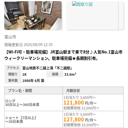
に入
り登
録
富山市
情報更新日 2026/08/09 12:35
【Wi-Fi可・駐車場完備】JR富山駅まで車で8分♪人気No.1富山市
ウィークリーマンション。駐車場完備★長期割引有。
アクセス
富山地鉄不二越上滝「不二越駅」
間取り
1K
面積
33.6m²
築年数
1986年 6月 築
プラン名・期間
月額目安
1日当たり 3,400円～
ロング
121,800
円/月～
30日以上～360日未満
初期費用他 22,000円～
1日当たり 3,600円～
ショート【7日以上】
127,800
円/月～
～30日未満
初期費用他 16,500円～