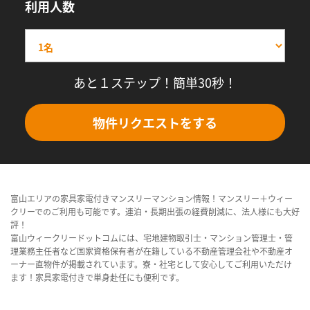
利用人数
あと１ステップ！簡単30秒！
物件リクエストをする
富山エリアの家具家電付きマンスリーマンション情報！マンスリー＋ウィー
クリーでのご利用も可能です。連泊・長期出張の経費削減に、法人様にも大好
評！
富山ウィークリードットコムには、宅地建物取引士・マンション管理士・管
理業務主任者など国家資格保有者が在籍している不動産管理会社や不動産オ
ーナー直物件が掲載されています。寮・社宅として安心してご利用いただけ
ます！家具家電付きで単身赴任にも便利です。