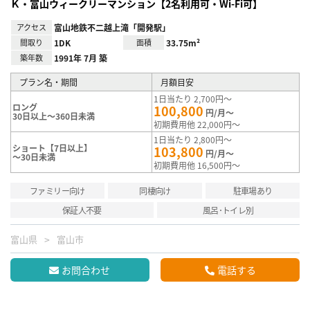
Ｋ・富山ウィークリーマンション【2名利用可・Wi-Fi可】
アクセス
富山地鉄不二越上滝「開発駅」
間取り
1DK
面積
33.75m²
築年数
1991年 7月 築
プラン名・期間
月額目安
1日当たり 2,700円～
ロング
100,800
円/月～
30日以上～360日未満
初期費用他 22,000円～
1日当たり 2,800円～
ショート【7日以上】
103,800
円/月～
～30日未満
初期費用他 16,500円～
ファミリー向け
同棲向け
駐車場あり
保証人不要
風呂･トイレ別
富山県
富山市
お問合わせ
電話する