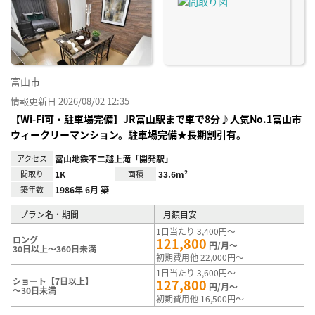
り登
録
富山市
情報更新日 2026/08/02 12:35
【Wi-Fi可・駐車場完備】JR富山駅まで車で8分♪人気No.1富山市
ウィークリーマンション。駐車場完備★長期割引有。
アクセス
富山地鉄不二越上滝「開発駅」
間取り
1K
面積
33.6m²
築年数
1986年 6月 築
プラン名・期間
月額目安
1日当たり 3,400円～
ロング
121,800
円/月～
30日以上～360日未満
初期費用他 22,000円～
1日当たり 3,600円～
ショート【7日以上】
127,800
円/月～
～30日未満
初期費用他 16,500円～