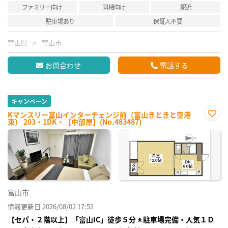
ファミリー向け
同棲向け
駅近
駐車場あり
保証人不要
富山県
富山市
お問合わせ
電話する
キャンペーン
Kマンスリー富山インターチェンジ前（富山きときと空港
東） 203・1DK・【中部屋】(No.483487)
お気
に入
り登
録
富山市
情報更新日 2026/08/02 17:52
【セパ・２階以上】「富山IC」徒歩５分🚶駐車場完備・人気１Ｄ