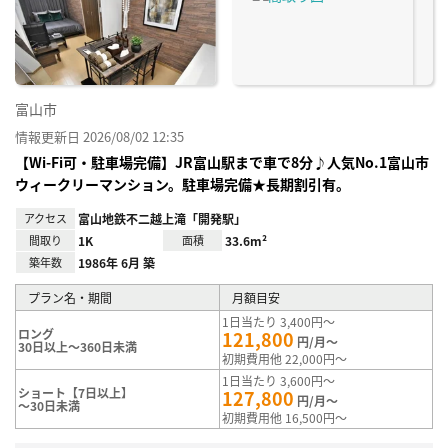
り登
録
富山市
情報更新日 2026/08/02 12:35
【Wi-Fi可・駐車場完備】JR富山駅まで車で8分♪人気No.1富山市
ウィークリーマンション。駐車場完備★長期割引有。
アクセス
富山地鉄不二越上滝「開発駅」
間取り
1K
面積
33.6m²
築年数
1986年 6月 築
プラン名・期間
月額目安
1日当たり 3,400円～
ロング
121,800
円/月～
30日以上～360日未満
初期費用他 22,000円～
1日当たり 3,600円～
ショート【7日以上】
127,800
円/月～
～30日未満
初期費用他 16,500円～