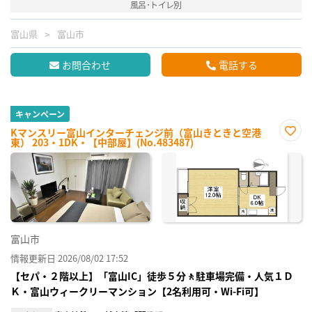
風呂･トイレ別
富山県
富山市
お問合わせ
電話する
キャンペーン
Kマンスリー富山インターチェンジ前（富山きときと空港
東） 203・1DK・【中部屋】(No.483487)
お気
に入
り登
録
富山市
情報更新日 2026/08/02 17:52
【セパ・２階以上】「富山IC」徒歩５分🚶駐車場完備・人気１Ｄ
Ｋ・富山ウィークリーマンション【2名利用可・Wi-Fi可】