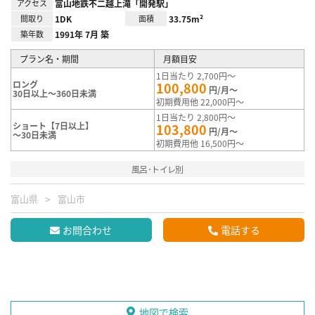
アクセス
富山地鉄不二越上滝「開発駅」
間取り
1DK
面積
33.75m²
築年数
1991年 7月 築
プラン名・期間
月額目安
1日当たり 2,700円～
ロング
100,800
円/月～
30日以上～360日未満
初期費用他 22,000円～
1日当たり 2,800円～
ショート【7日以上】
103,800
円/月～
～30日未満
初期費用他 16,500円～
風呂･トイレ別
富山県
富山市
お問合わせ
電話する
地図で検索