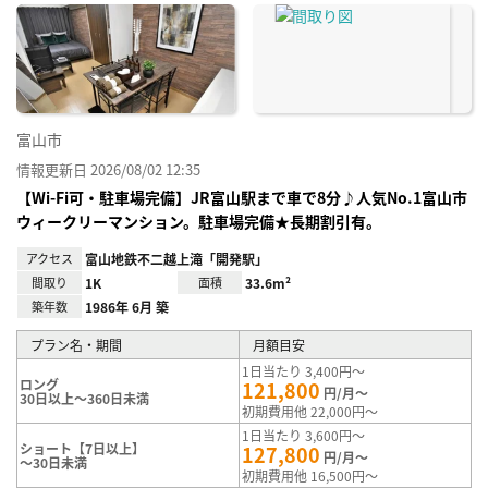
に入
り登
録
富山市
情報更新日 2026/08/02 12:35
【Wi-Fi可・駐車場完備】JR富山駅まで車で8分♪人気No.1富山市
ウィークリーマンション。駐車場完備★長期割引有。
アクセス
富山地鉄不二越上滝「開発駅」
間取り
1K
面積
33.6m²
築年数
1986年 6月 築
プラン名・期間
月額目安
1日当たり 3,400円～
ロング
121,800
円/月～
30日以上～360日未満
初期費用他 22,000円～
1日当たり 3,600円～
ショート【7日以上】
127,800
円/月～
～30日未満
初期費用他 16,500円～