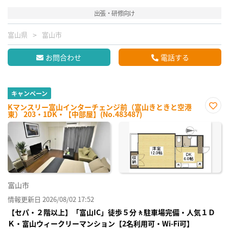
出張・研修向け
富山県
富山市
お問合わせ
電話する
キャンペーン
Kマンスリー富山インターチェンジ前（富山きときと空港
東） 203・1DK・【中部屋】(No.483487)
お気
に入
り登
録
富山市
情報更新日 2026/08/02 17:52
【セパ・２階以上】「富山IC」徒歩５分🚶駐車場完備・人気１Ｄ
Ｋ・富山ウィークリーマンション【2名利用可・Wi-Fi可】