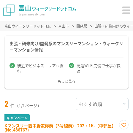
富山ウィークリードットコム
富山市
開発駅
出張・研修向けのウィ
出張・研修向け/開発駅のマンスリーマンション・ウィークリ
ーマンション情報
駅近でビジネスエリアへ直
高速Wi-Fi完備で仕事が快
行
適
もっと見る
2
件（1/1ページ）
キャンペーン
Kマンスリー西中野電停前（3号線前） 202・1K-【中部屋】
(No.486767)
お気