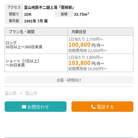
アクセス
富山地鉄不二越上滝「開発駅」
間取り
1DK
面積
33.75m²
築年数
1991年 7月 築
プラン名・期間
月額目安
1日当たり 2,700円～
ロング
100,800
円/月～
30日以上～360日未満
初期費用他 22,000円～
1日当たり 2,800円～
ショート【7日以上】
103,800
円/月～
～30日未満
初期費用他 16,500円～
出張・研修向け
富山県
富山市
お問合わせ
電話する