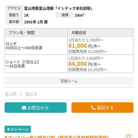
アクセス
富山地鉄富山港線「インテック本社前駅」
間取り
1K
面積
18m²
築年数
1991年 1月 築
プラン名・期間
月額目安
1日当たり 2,700円～
ロング
81,000
円/月～
30日以上～360日未満
初期費用他 22,000円～
1日当たり 2,800円～
ショート【7日以上】
84,000
円/月～
～30日未満
初期費用他 16,500円～
禁煙ルーム
富山県
富山市
お問合わせ
電話する
キャンペーン
Kマンスリー富山駅北口前（龍谷富山高校前駅前電停）