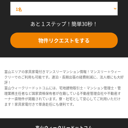
あと１ステップ！簡単30秒！
物件リクエストをする
富山エリアの家具家電付きマンスリーマンション情報！マンスリー＋ウィー
クリーでのご利用も可能です。連泊・長期出張の経費削減に、法人様にも大好
評！
富山ウィークリードットコムには、宅地建物取引士・マンション管理士・管
理業務主任者など国家資格保有者が在籍している不動産管理会社や不動産オ
ーナー直物件が掲載されています。寮・社宅として安心してご利用いただけ
ます！家具家電付きで単身赴任にも便利です。
富山ウィークリードットコム