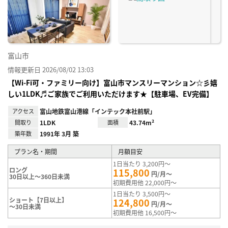
り登
録
富山市
情報更新日 2026/08/02 13:03
【Wi-Fi可・ファミリー向け】富山市マンスリーマンション☆彡嬉
しい1LDK♬ご家族でご利用いただけます★【駐車場、EV完備】
アクセス
富山地鉄富山港線「インテック本社前駅」
間取り
1LDK
面積
43.74m²
築年数
1991年 3月 築
プラン名・期間
月額目安
1日当たり 3,200円～
ロング
115,800
円/月～
30日以上～360日未満
初期費用他 22,000円～
1日当たり 3,500円～
ショート【7日以上】
124,800
円/月～
～30日未満
初期費用他 16,500円～