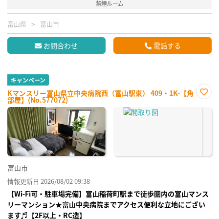
禁煙ルーム
富山県
富山市
お問合わせ
電話する
キャンペーン
Kマンスリー富山県立中央病院西（富山駅東） 409・1K-【角
部屋】(No.577072)
お気
に入
り登
録
富山市
情報更新日 2026/08/02 09:38
【Wi-Fi可・駐車場完備】富山稲荷町駅まで徒歩圏内の富山マンス
リーマンション★富山中央病院までアクセス便利な立地にござい
ます♬【2F以上・RC造】