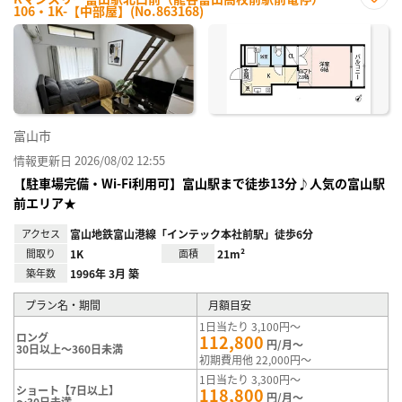
106・1K-【中部屋】(No.863168)
お気
に入
り登
録
富山市
情報更新日 2026/08/02 12:55
【駐車場完備・Wi-Fi利用可】富山駅まで徒歩13分♪人気の富山駅
前エリア★
アクセス
富山地鉄富山港線「インテック本社前駅」徒歩6分
間取り
1K
面積
21m²
築年数
1996年 3月 築
プラン名・期間
月額目安
1日当たり 3,100円～
ロング
112,800
円/月～
30日以上～360日未満
初期費用他 22,000円～
1日当たり 3,300円～
ショート【7日以上】
118,800
円/月～
～30日未満