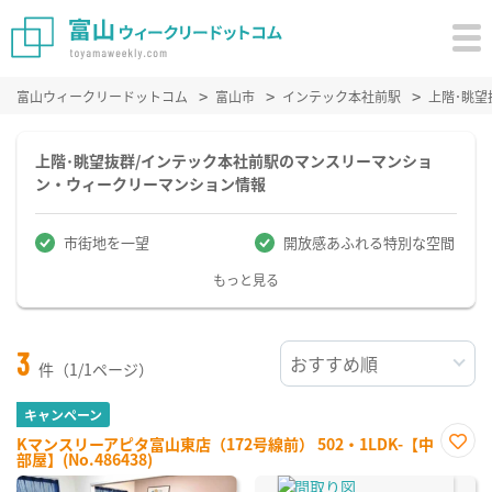
富山ウィークリードットコム
富山市
インテック本社前駅
上階･眺
上階･眺望抜群/インテック本社前駅のマンスリーマンショ
ン・ウィークリーマンション情報
市街地を一望
開放感あふれる特別な空間
もっと見る
3
件（1/1ページ）
キャンペーン
Kマンスリーアピタ富山東店（172号線前） 502・1LDK-【中
部屋】(No.486438)
お気
に入