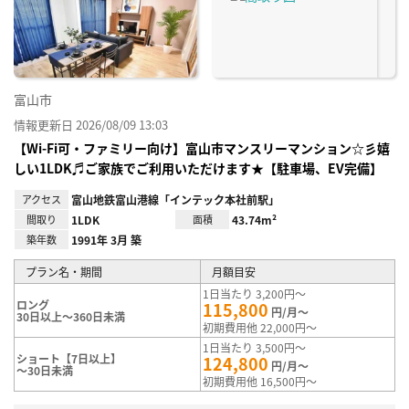
り登
録
富山市
情報更新日 2026/08/09 13:03
【Wi-Fi可・ファミリー向け】富山市マンスリーマンション☆彡嬉
しい1LDK♬ご家族でご利用いただけます★【駐車場、EV完備】
アクセス
富山地鉄富山港線「インテック本社前駅」
間取り
1LDK
面積
43.74m²
築年数
1991年 3月 築
プラン名・期間
月額目安
1日当たり 3,200円～
ロング
115,800
円/月～
30日以上～360日未満
初期費用他 22,000円～
1日当たり 3,500円～
ショート【7日以上】
124,800
円/月～
～30日未満
初期費用他 16,500円～