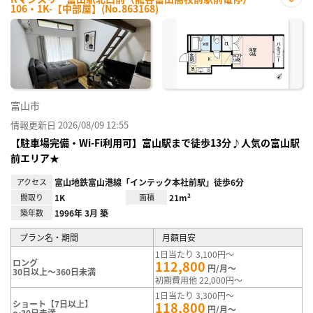
106・1K-【中部屋】(No.863168)
お気
に入
り登
録
富山市
情報更新日 2026/08/09 12:55
【駐車場完備・Wi-Fi利用可】富山駅まで徒歩13分♪人気の富山駅
前エリア★
アクセス
富山地鉄富山港線「インテック本社前駅」徒歩6分
間取り
1K
面積
21m²
築年数
1996年 3月 築
プラン名・期間
月額目安
1日当たり 3,100円～
ロング
112,800
円/月～
30日以上～360日未満
初期費用他 22,000円～
1日当たり 3,300円～
ショート【7日以上】
118,800
円/月～
～30日未満