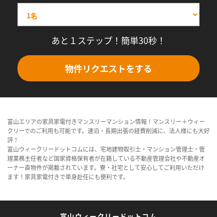
あと１ステップ！簡単30秒！
物件リクエストをする
富山エリアの家具家電付きマンスリーマンション情報！マンスリー＋ウィー
クリーでのご利用も可能です。連泊・長期出張の経費削減に、法人様にも大好
評！
富山ウィークリードットコムには、宅地建物取引士・マンション管理士・管
理業務主任者など国家資格保有者が在籍している不動産管理会社や不動産オ
ーナー直物件が掲載されています。寮・社宅として安心してご利用いただけ
ます！家具家電付きで単身赴任にも便利です。
富山ウィークリードットコム