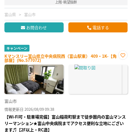
上階･眺望抜群
富山県
富山市
お問合わせ
電話する
キャンペーン
Kマンスリー富山県立中央病院西（富山駅東） 409・1K-【角
部屋】(No.577072)
お気
に入
り登
録
富山市
情報更新日 2026/08/09 09:38
【Wi-Fi可・駐車場完備】富山稲荷町駅まで徒歩圏内の富山マンス
リーマンション★富山中央病院までアクセス便利な立地にござい
ます♬【2F以上・RC造】