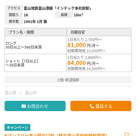
アクセス
富山地鉄富山港線「インテック本社前駅」
間取り
1K
面積
18m²
築年数
1991年 1月 築
プラン名・期間
月額目安
1日当たり 2,700円～
ロング
81,000
円/月～
30日以上～360日未満
初期費用他 22,000円～
1日当たり 2,800円～
ショート【7日以上】
84,000
円/月～
～30日未満
初期費用他 16,500円～
上階･眺望抜群
富山県
富山市
お問合わせ
電話する
キャンペーン
Kマンスリー富山駅北口前（龍谷富山高校前駅前電停）