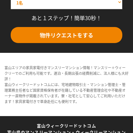
あと１ステップ！簡単30秒！
物件リクエストをする
富山エリアの家具家電付きマンスリーマンション情報！マンスリー＋ウィー
クリーでのご利用も可能です。連泊・長期出張の経費削減に、法人様にも大好
評！
富山ウィークリードットコムには、宅地建物取引士・マンション管理士・管
理業務主任者など国家資格保有者が在籍している不動産管理会社や不動産オ
ーナー直物件が掲載されています。寮・社宅として安心してご利用いただけ
ます！家具家電付きで単身赴任にも便利です。
富山ウィークリードットコム
富山県のマンスリーマンション・ウィークリーマンション