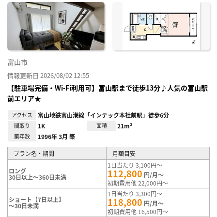
に入
り登
録
富山市
情報更新日 2026/08/02 12:55
【駐車場完備・Wi-Fi利用可】富山駅まで徒歩13分♪人気の富山駅
前エリア★
アクセス
富山地鉄富山港線「インテック本社前駅」徒歩6分
間取り
1K
面積
21m²
築年数
1996年 3月 築
プラン名・期間
月額目安
1日当たり 3,100円～
ロング
112,800
円/月～
30日以上～360日未満
初期費用他 22,000円～
1日当たり 3,300円～
ショート【7日以上】
118,800
円/月～
～30日未満
初期費用他 16,500円～