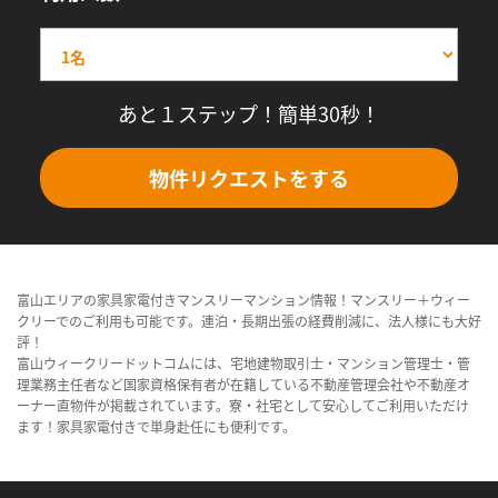
あと１ステップ！簡単30秒！
物件リクエストをする
富山エリアの家具家電付きマンスリーマンション情報！マンスリー＋ウィー
クリーでのご利用も可能です。連泊・長期出張の経費削減に、法人様にも大好
評！
富山ウィークリードットコムには、宅地建物取引士・マンション管理士・管
理業務主任者など国家資格保有者が在籍している不動産管理会社や不動産オ
ーナー直物件が掲載されています。寮・社宅として安心してご利用いただけ
ます！家具家電付きで単身赴任にも便利です。