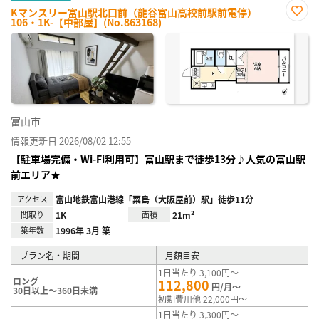
Kマンスリー富山駅北口前（龍谷富山高校前駅前電停）
106・1K-【中部屋】(No.863168)
お気
に入
り登
録
富山市
情報更新日 2026/08/02 12:55
【駐車場完備・Wi-Fi利用可】富山駅まで徒歩13分♪人気の富山駅
前エリア★
アクセス
富山地鉄富山港線「粟島（大阪屋前）駅」徒歩11分
間取り
1K
面積
21m²
築年数
1996年 3月 築
プラン名・期間
月額目安
1日当たり 3,100円～
ロング
112,800
円/月～
30日以上～360日未満
初期費用他 22,000円～
1日当たり 3,300円～