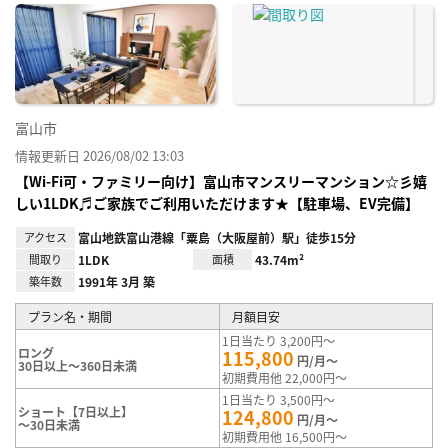
に入
り登
録
富山市
情報更新日 2026/08/02 13:03
【Wi-Fi可・ファミリー向け】富山市マンスリーマンション☆彡嬉
しい1LDK♬ご家族でご利用いただけます★【駐車場、EV完備】
アクセス
富山地鉄富山港線「粟島（大阪屋前）駅」徒歩15分
間取り
1LDK
面積
43.74m²
築年数
1991年 3月 築
プラン名・期間
月額目安
1日当たり 3,200円～
ロング
115,800
円/月～
30日以上～360日未満
初期費用他 22,000円～
1日当たり 3,500円～
ショート【7日以上】
124,800
円/月～
～30日未満
初期費用他 16,500円～