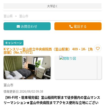
大学近く
富山県
富山市
お問合わせ
電話する
キャンペーン
Kマンスリー富山県立中央病院西（富山駅東） 409・1K-【角
部屋】(No.577072)
お気
に入
り登
録
富山市
情報更新日 2026/08/02 09:38
【Wi-Fi可・駐車場完備】富山稲荷町駅まで徒歩圏内の富山マンス
リーマンション★富山中央病院までアクセス便利な立地にござい