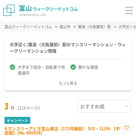
富山ウィークリードットコム
富山市
粟島（大阪屋前）駅
大学近く
大学近く/粟島（大阪屋前）駅のマンスリーマンション・ウィ
ークリーマンション情報
大学まで徒歩・自転車で快
静かな環境
適通学
もっと見る
3
件（1/1ページ）
キャンペーン
Kマンスリーアピタ富山東店（172号線前） 502・1LDK-【中
部屋】(No.486438)
お気