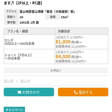
ます♬【2F以上・RC造】
アクセス
富山地鉄富山港線「粟島（大阪屋前）駅」
間取り
1K
面積
18m²
築年数
1991年 1月 築
プラン名・期間
月額目安
1日当たり 2,700円～
ロング
81,000
円/月～
30日以上～360日未満
初期費用他 22,000円～
1日当たり 2,800円～
ショート【7日以上】
84,000
円/月～
～30日未満
初期費用他 16,500円～
大学近く
富山県
富山市
お問合わせ
電話する
キャンペーン