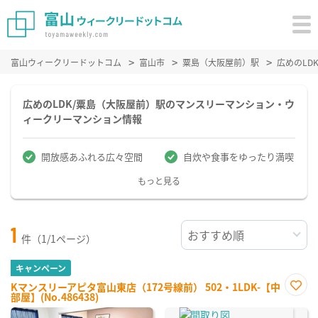
富山ウィークリードットコム
富山市
粟島（大阪屋前）駅
広めのLD
広めのLDK/粟島（大阪屋前）駅のマンスリーマンション・ウ
ィークリーマンション情報
開放感あふれる広々空間
自炊や食事をゆったり満喫
もっと見る
1
件（1/1ページ）
キャンペーン
Kマンスリーアピタ富山東店（172号線前） 502・1LDK-【中
部屋】(No.486438)
お気
に入