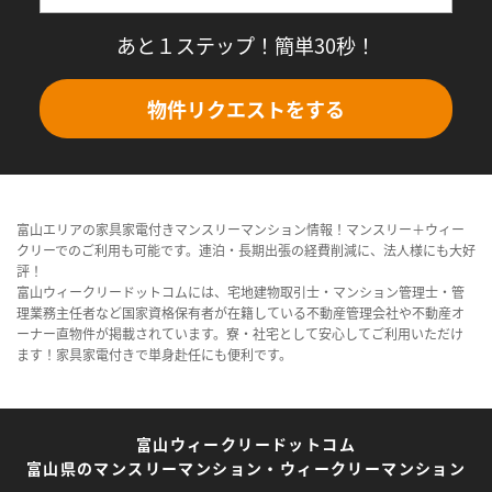
あと１ステップ！簡単30秒！
物件リクエストをする
富山エリアの家具家電付きマンスリーマンション情報！マンスリー＋ウィー
クリーでのご利用も可能です。連泊・長期出張の経費削減に、法人様にも大好
評！
富山ウィークリードットコムには、宅地建物取引士・マンション管理士・管
理業務主任者など国家資格保有者が在籍している不動産管理会社や不動産オ
ーナー直物件が掲載されています。寮・社宅として安心してご利用いただけ
ます！家具家電付きで単身赴任にも便利です。
富山ウィークリードットコム
富山県のマンスリーマンション・ウィークリーマンション