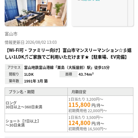
り登
録
富山市
情報更新日 2026/08/02 13:03
【Wi-Fi可・ファミリー向け】富山市マンスリーマンション☆彡嬉
しい1LDK♬ご家族でご利用いただけます★【駐車場、EV完備】
アクセス
富山地鉄富山港線「粟島（大阪屋前）駅」徒歩15分
間取り
1LDK
面積
43.74m²
築年数
1991年 3月 築
プラン名・期間
月額目安
1日当たり 3,200円～
ロング
115,800
円/月～
30日以上～360日未満
初期費用他 22,000円～
1日当たり 3,500円～
ショート【7日以上】
124,800
円/月～
～30日未満
初期費用他 16,500円～