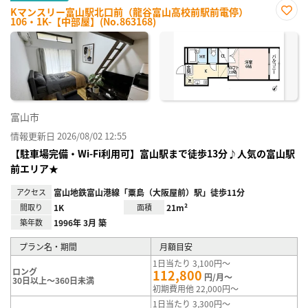
Kマンスリー富山駅北口前（龍谷富山高校前駅前電停）
106・1K-【中部屋】(No.863168)
お気
に入
り登
録
富山市
情報更新日 2026/08/02 12:55
【駐車場完備・Wi-Fi利用可】富山駅まで徒歩13分♪人気の富山駅
前エリア★
アクセス
富山地鉄富山港線「粟島（大阪屋前）駅」徒歩11分
間取り
1K
面積
21m²
築年数
1996年 3月 築
プラン名・期間
月額目安
1日当たり 3,100円～
ロング
112,800
円/月～
30日以上～360日未満
初期費用他 22,000円～
1日当たり 3,300円～