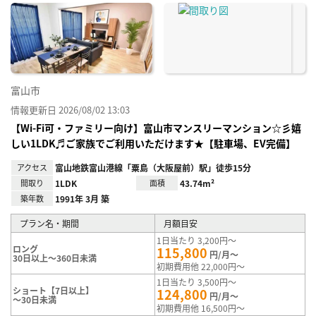
に入
り登
録
富山市
情報更新日 2026/08/02 13:03
【Wi-Fi可・ファミリー向け】富山市マンスリーマンション☆彡嬉
しい1LDK♬ご家族でご利用いただけます★【駐車場、EV完備】
アクセス
富山地鉄富山港線「粟島（大阪屋前）駅」徒歩15分
間取り
1LDK
面積
43.74m²
築年数
1991年 3月 築
プラン名・期間
月額目安
1日当たり 3,200円～
ロング
115,800
円/月～
30日以上～360日未満
初期費用他 22,000円～
1日当たり 3,500円～
ショート【7日以上】
124,800
円/月～
～30日未満
初期費用他 16,500円～