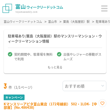
富山ウィークリードットコム
富山市
粟島（大阪屋前）駅
駐車場あ
駐車場あり/粟島（大阪屋前）駅のマンスリーマンション・ウ
ィークリーマンション情報
契約期間中、駐車場を無料
出張やレジャーの移動がス
で利用
ムーズ
もっと見る
3
件（1/1ページ）
キャンペーン
Kマンスリーアピタ富山東店（172号線前） 502・1LDK-【中
部屋】(No.486438)
お気