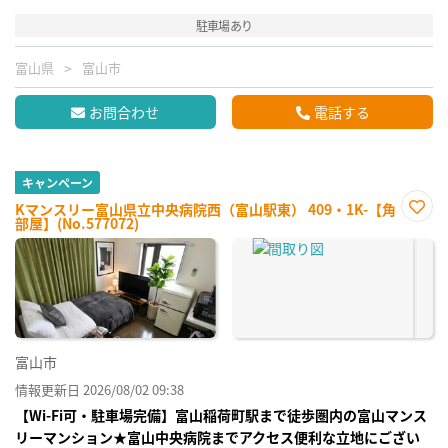
駐車場あり
富山県
富山市
お問合わせ
電話する
キャンペーン
Kマンスリー富山県立中央病院西（富山駅東） 409・1K-【角
部屋】(No.577072)
お気
に入
り登
録
富山市
情報更新日 2026/08/02 09:38
【Wi-Fi可・駐車場完備】富山稲荷町駅まで徒歩圏内の富山マンス
リーマンション★富山中央病院までアクセス便利な立地にござい