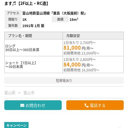
ます♬【2F以上・RC造】
アクセス
富山地鉄富山港線「粟島（大阪屋前）駅」
間取り
1K
面積
18m²
築年数
1991年 1月 築
プラン名・期間
月額目安
1日当たり 2,700円～
ロング
81,000
円/月～
30日以上～360日未満
初期費用他 22,000円～
1日当たり 2,800円～
ショート【7日以上】
84,000
円/月～
～30日未満
初期費用他 16,500円～
駐車場あり
富山県
富山市
お問合わせ
電話する
キャンペーン