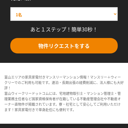
あと１ステップ！簡単30秒！
物件リクエストをする
富山エリアの家具家電付きマンスリーマンション情報！マンスリー＋ウィー
クリーでのご利用も可能です。連泊・長期出張の経費削減に、法人様にも大好
評！
富山ウィークリードットコムには、宅地建物取引士・マンション管理士・管
理業務主任者など国家資格保有者が在籍している不動産管理会社や不動産オ
ーナー直物件が掲載されています。寮・社宅として安心してご利用いただけ
ます！家具家電付きで単身赴任にも便利です。