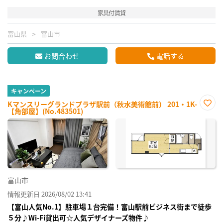
家具付賃貸
富山県
富山市
お問合わせ
電話する
キャンペーン
Kマンスリーグランドプラザ駅前（秋水美術館前） 201・1K-
【角部屋】(No.483501)
お気
に入
り登
録
富山市
情報更新日 2026/08/02 13:41
【富山人気No.1】駐車場１台完備！富山駅前ビジネス街まで徒歩
５分♪Wi-Fi貸出可☆人気デザイナーズ物件♪