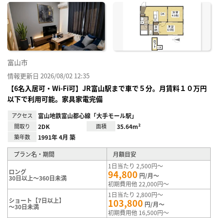
に入
り登
録
富山市
情報更新日 2026/08/02 12:35
【6名入居可・Wi-Fi可】JR富山駅まで車で５分。月賃料１０万円
以下で利用可能。家具家電完備
アクセス
富山地鉄富山都心線「大手モール駅」
間取り
2DK
面積
35.64m²
築年数
1991年 4月 築
プラン名・期間
月額目安
1日当たり 2,500円～
ロング
94,800
円/月～
30日以上～360日未満
初期費用他 22,000円～
1日当たり 2,800円～
ショート【7日以上】
103,800
円/月～
～30日未満
初期費用他 16,500円～