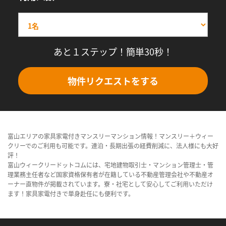
あと１ステップ！簡単30秒！
物件リクエストをする
富山エリアの家具家電付きマンスリーマンション情報！マンスリー＋ウィー
クリーでのご利用も可能です。連泊・長期出張の経費削減に、法人様にも大好
評！
富山ウィークリードットコムには、宅地建物取引士・マンション管理士・管
理業務主任者など国家資格保有者が在籍している不動産管理会社や不動産オ
ーナー直物件が掲載されています。寮・社宅として安心してご利用いただけ
ます！家具家電付きで単身赴任にも便利です。