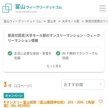
富山ウィークリードットコム
富山市
大手モール駅
家具付賃貸のウ
家具付賃貸/大手モール駅のマンスリーマンション・ウィーク
リーマンション情報
生活に必要な家具・家電を
Wi-Fi無料でテレワークも
完備
快適
もっと見る
3
件（1/1ページ）
キャンペーン
Kマンスリー富山城南（富山護国神社前） 201・2DK-【角部
屋】(No.483486)
お気