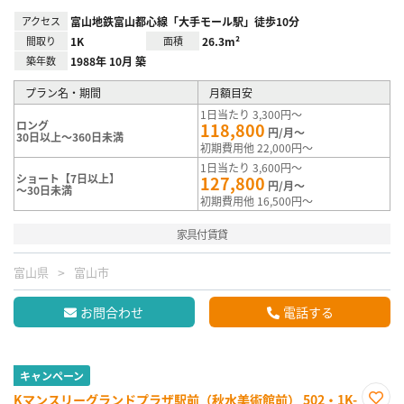
アクセス
富山地鉄富山都心線「大手モール駅」徒歩10分
間取り
1K
面積
26.3m²
築年数
1988年 10月 築
プラン名・期間
月額目安
1日当たり 3,300円～
ロング
118,800
円/月～
30日以上～360日未満
初期費用他 22,000円～
1日当たり 3,600円～
ショート【7日以上】
127,800
円/月～
～30日未満
初期費用他 16,500円～
家具付賃貸
富山県
富山市
お問合わせ
電話する
キャンペーン
Kマンスリーグランドプラザ駅前（秋水美術館前） 502・1K-