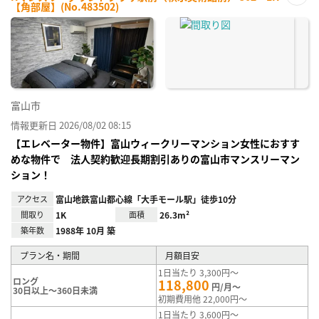
【角部屋】(No.483502)
お気
に入
り登
録
富山市
情報更新日 2026/08/02 08:15
【エレベーター物件】富山ウィークリーマンション女性におすす
めな物件で 法人契約歓迎長期割引ありの富山市マンスリーマン
ション！
アクセス
富山地鉄富山都心線「大手モール駅」徒歩10分
間取り
1K
面積
26.3m²
築年数
1988年 10月 築
プラン名・期間
月額目安
1日当たり 3,300円～
ロング
118,800
円/月～
30日以上～360日未満
初期費用他 22,000円～
1日当たり 3,600円～