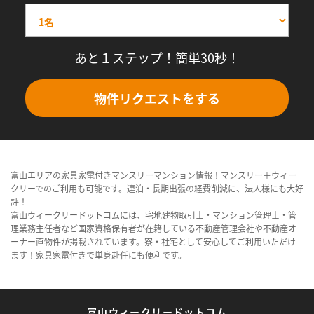
あと１ステップ！簡単30秒！
物件リクエストをする
富山エリアの家具家電付きマンスリーマンション情報！マンスリー＋ウィー
クリーでのご利用も可能です。連泊・長期出張の経費削減に、法人様にも大好
評！
富山ウィークリードットコムには、宅地建物取引士・マンション管理士・管
理業務主任者など国家資格保有者が在籍している不動産管理会社や不動産オ
ーナー直物件が掲載されています。寮・社宅として安心してご利用いただけ
ます！家具家電付きで単身赴任にも便利です。
富山ウィークリードットコム