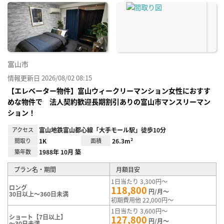
に入
り登
録
富山市
情報更新日 2026/08/02 08:15
【エレベーター物件】富山ウィークリーマンション女性におすす
めな物件で 法人契約歓迎長期割引ありの富山市マンスリーマン
ション！
アクセス
富山地鉄富山都心線「大手モール駅」徒歩10分
間取り
1K
面積
26.3m²
築年数
1988年 10月 築
プラン名・期間
月額目安
1日当たり 3,300円～
ロング
118,800
円/月～
30日以上～360日未満
初期費用他 22,000円～
1日当たり 3,600円～
ショート【7日以上】
127,800
円/月～
～30日未満