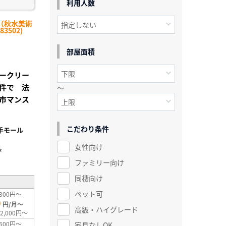
利用人数
（秋水美術
3502)
部屋面積
ークリー
件で 法
～
市マンス
こだわり条件
手モール
女性向け
²
ファミリー向け
同棲向け
ペット可
300円～
0
円/月～
高級・ハイグレード
2,000円～
600円～
家具なしOK