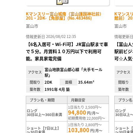
Kマンスリー富山城南（富山護国神社前）
Kマンス
201・2DK-【角部屋】(No.483486)
館前） 20
富山市
富山市
情報更新日 2026/08/02 12:35
情報更新日 20
【6名入居可・Wi-Fi可】JR富山駅まで車
【富山人
で５分。月賃料１０万円以下で利用可
駅前ビジ
能。家具家電完備
可☆人気
富山地鉄富山都心線「大手モール
アクセス
アクセス
駅」
2DK
35.64m²
間取り
面積
間取り
1991年 4月 築
築年数
築年数
プラン名・期間
月額目安
プラン名
1日当たり 2,500円～
ロング
ロング
94,800
円/月～
30日以上～360日未満
30日以上～
初期費用他 22,000円～
1日当たり 2,800円～
ショート【7日以上】
ショート【
103,800
円/月～
～30日未満
～30日未