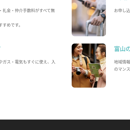
・礼金・仲介手数料がすべて無
お申し
すすめです。
て
富山
やガス・電気もすぐに使え、入
地域情
のマン