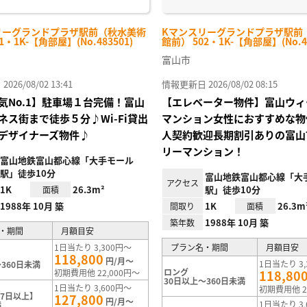
リーグランドプラザ駅前（秋水美術
Kマンスリーグランドプラザ駅前
1・1K-【角部屋】(No.483501)
館前） 502・1K-【角部屋】(No.48
富山市
26/08/02 13:41
情報更新日 2026/08/02 08:15
気No.1】駐車場１台完備！富山
【エレベーター物件】富山ウィ
ネス街まで徒歩５分♪Wi-Fi貸出
マンション女性におすすめな物
デザイナーズ物件♪
人契約歓迎長期割引ありの富山
リーマンション！
富山地鉄富山都心線「大手モール
駅」徒歩10分
富山地鉄富山都心線「大
アクセス
1K
26.3m²
駅」徒歩10分
面積
1988年 10月 築
1K
26.3m
間取り
面積
1988年 10月 築
築年数
・期間
月額目安
1日当たり 3,300円～
プラン名・期間
月額目安
118,800
円/月～
1日当たり 3,
360日未満
ロング
初期費用他 22,000円～
118,80
30日以上～360日未満
1日当たり 3,600円～
初期費用他 2
7日以上】
127,800
円/月～
1日当たり 3,
満