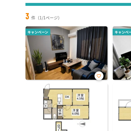
3
件（1/1ページ）
キャンペーン
キャンペ
お気
に入
り登
録