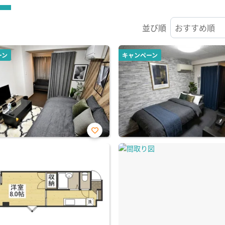
並び順
ーン
キャンペーン
お気
に入
り登
録