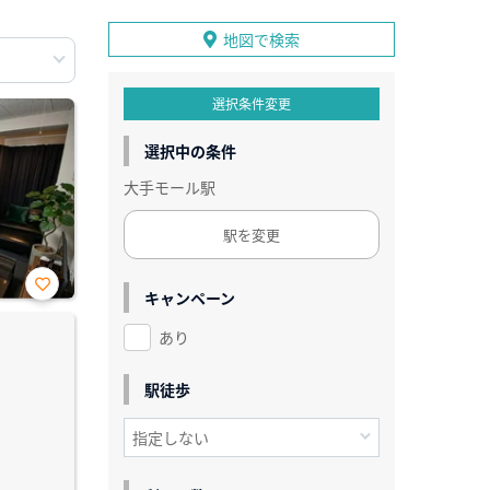
地図で検索
選択条件変更
選択中の条件
大手モール駅
駅を変更
キャンペーン
お気
に入
あり
り登
録
駅徒歩