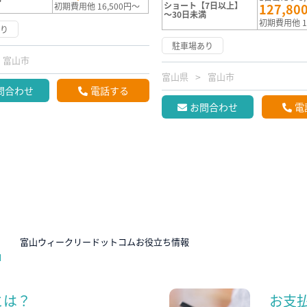
ショート【7日以上】
初期費用他 16,500円～
127,80
～30日未満
初期費用他 1
あり
駐車場あり
富山市
富山県
富山市
問合わせ
電話する
お問合わせ
電
N
富山ウィークリードットコムお役立ち情報
とは？
お支