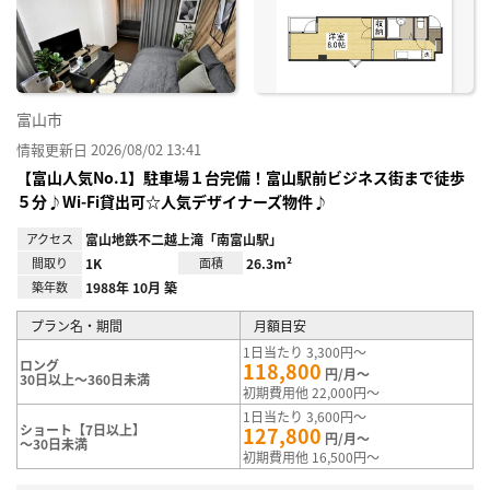
り登
録
富山市
情報更新日 2026/08/02 13:41
【富山人気No.1】駐車場１台完備！富山駅前ビジネス街まで徒歩
５分♪Wi-Fi貸出可☆人気デザイナーズ物件♪
アクセス
富山地鉄不二越上滝「南富山駅」
間取り
1K
面積
26.3m²
築年数
1988年 10月 築
プラン名・期間
月額目安
1日当たり 3,300円～
ロング
118,800
円/月～
30日以上～360日未満
初期費用他 22,000円～
1日当たり 3,600円～
ショート【7日以上】
127,800
円/月～
～30日未満
初期費用他 16,500円～