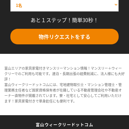
あと１ステップ！簡単30秒！
物件リクエストをする
富山エリアの家具家電付きマンスリーマンション情報！マンスリー＋ウィー
クリーでのご利用も可能です。連泊・長期出張の経費削減に、法人様にも大好
評！
富山ウィークリードットコムには、宅地建物取引士・マンション管理士・管
理業務主任者など国家資格保有者が在籍している不動産管理会社や不動産オ
ーナー直物件が掲載されています。寮・社宅として安心してご利用いただけ
ます！家具家電付きで単身赴任にも便利です。
富山ウィークリードットコム