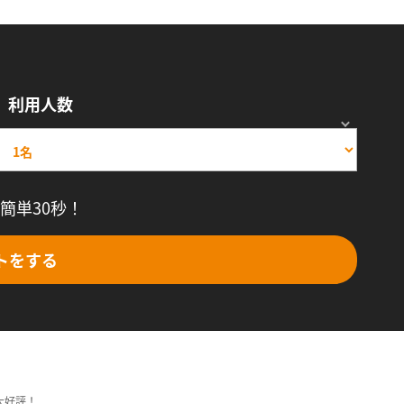
利用人数
簡単30秒！
トをする
大好評！