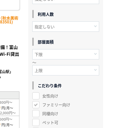
利用人数
（秋水美術
3501)
部屋面積
完備！富山
i-Fi貸出
～
富山駅」
²
こだわり条件
女性向け
300円～
ファミリー向け
0
円/月～
2,000円～
同棲向け
600円～
ペット可
0
円/月～