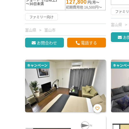
127,800
円/月～
～30日未満
初期費用他 16,500円～
ファミ
ファミリー向け
富山県
富山県
富山市
お
お問合わせ
電話する
キャンペーン
キャンペ
お気
に入
り登
録