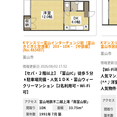
Kマンスリー富山インターチェンジ前（富山
Kマンス
きときと空港東） 203・1DK・【中部屋】
富山市民病院
(No.483487)
富山市
富山市
情報更新日 20
情報更新日 2026/08/02 17:52
【Wi-
【セパ・２階以上】「富山IC」徒歩５分
人気マン
🚶駐車場完備・人気１ＤＫ・富山ウィー
(^^♪
クリーマンション【2名利用可・Wi-Fi
人気物件
可】
アクセス
富山地鉄不二越上滝「南富山駅」
アクセス
1DK
33.75m²
間取り
面積
間取り
1991年 7月 築
築年数
築年数