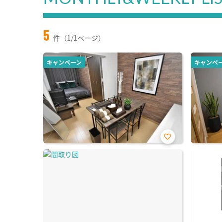
5
件（1/1ページ）
キャンペーン
キャンペ
お気
に入
り登
録