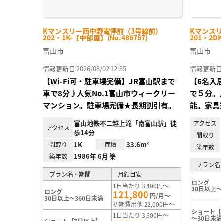
Kマンスリー西中野電停前（3号線前）
Kマンス
202・1K-【中部屋】(No.486767)
201・2D
富山市
富山市
情報更新日 2026/08/02 12:35
情報更新日 20
【Wi-Fi可・駐車場完備】JR富山駅まで
【6名入
車で8分♪人気No.1富山市ウィークリー
で５分。
マンション。駐車場完備★長期割引有。
能。家具
富山地鉄不二越上滝「南富山駅」徒
アクセス
アクセス
歩14分
間取り
1K
33.6m²
間取り
面積
築年数
1986年 6月 築
築年数
プラン名
プラン名・期間
月額目安
ロング
1日当たり 3,400円～
30日以上～
ロング
121,800
円/月～
30日以上～360日未満
初期費用他 22,000円～
ショート【
1日当たり 3,600円～
～30日未
ショート【7日以上】