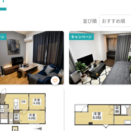
並び順
ーン
キャンペーン
お気
に入
り登
録