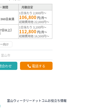
・期間
月額目安
1日当たり 2,900円～
106,800
円/月～
360日未満
初期費用他 22,000円～
1日当たり 3,100円～
7日以上】
112,800
円/月～
満
初期費用他 16,500円～
リー向け
富山市
問合わせ
電話する
N
富山ウィークリードットコムお役立ち情報