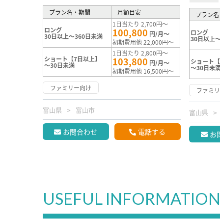
プラン名・期間
月額目安
プラン名
1日当たり 2,700円～
ロング
100,800
ロング
円/月～
30日以上～360日未満
30日以上～
初期費用他 22,000円～
1日当たり 2,800円～
ショート【7日以上】
103,800
ショート【
円/月～
～30日未満
～30日未
初期費用他 16,500円～
ファミリー向け
ファミ
富山県
富山市
富山県
お問合わせ
電話する
お
USEFUL INFORMATIO