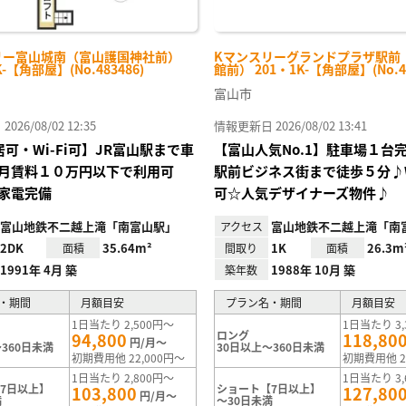
リー富山城南（富山護国神社前）
Kマンスリーグランドプラザ駅前
K-【角部屋】(No.483486)
館前） 201・1K-【角部屋】(No.48
富山市
26/08/02 12:35
情報更新日 2026/08/02 13:41
居可・Wi-Fi可】JR富山駅まで車
【富山人気No.1】駐車場１台
月賃料１０万円以下で利用可
駅前ビジネス街まで徒歩５分♪W
家電完備
可☆人気デザイナーズ物件♪
富山地鉄不二越上滝「南富山駅」
富山地鉄不二越上滝「南
アクセス
2DK
35.64m²
1K
26.3m
面積
間取り
面積
1991年 4月 築
1988年 10月 築
築年数
・期間
月額目安
プラン名・期間
月額目安
1日当たり 2,500円～
1日当たり 3,
ロング
94,800
118,80
円/月～
360日未満
30日以上～360日未満
初期費用他 22,000円～
初期費用他 2
1日当たり 2,800円～
1日当たり 3,
7日以上】
ショート【7日以上】
103,800
127,80
円/月～
満
～30日未満