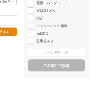
6,500円～
高級・ハイグレード
家具なしOK
駅近
インターネット無料
話する
wifiあり
駐車場あり
さらに表示