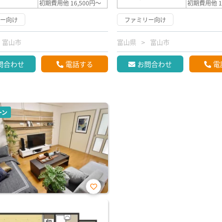
初期費用他 16,500円～
初期費用他 1
リー向け
ファミリー向け
富山市
富山県
富山市
問合わせ
電話する
お問合わせ
電
ーン
お気
に入
り登
録