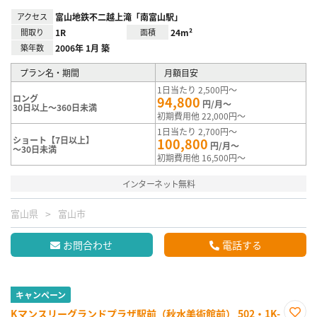
アクセス
富山地鉄不二越上滝「南富山駅」
間取り
1R
面積
24m²
築年数
2006年 1月 築
プラン名・期間
月額目安
1日当たり 2,500円～
ロング
94,800
円/月～
30日以上～360日未満
初期費用他 22,000円～
1日当たり 2,700円～
ショート【7日以上】
100,800
円/月～
～30日未満
初期費用他 16,500円～
インターネット無料
富山県
富山市
お問合わせ
電話する
キャンペーン
Kマンスリーグランドプラザ駅前（秋水美術館前） 502・1K-