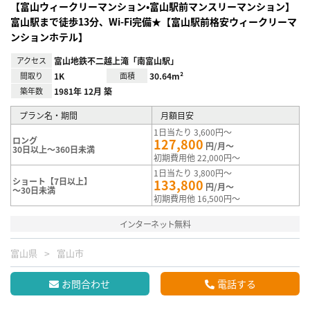
【富山ウィークリーマンション•富山駅前マンスリーマンション】
富山駅まで徒歩13分、Wi-Fi完備★【富山駅前格安ウィークリーマ
ンションホテル】
アクセス
富山地鉄不二越上滝「南富山駅」
間取り
1K
面積
30.64m²
築年数
1981年 12月 築
プラン名・期間
月額目安
1日当たり 3,600円～
ロング
127,800
円/月～
30日以上～360日未満
初期費用他 22,000円～
1日当たり 3,800円～
ショート【7日以上】
133,800
円/月～
～30日未満
初期費用他 16,500円～
インターネット無料
富山県
富山市
お問合わせ
電話する