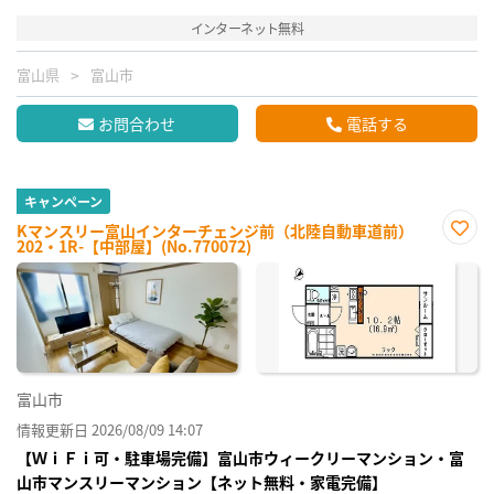
インターネット無料
富山県
富山市
お問合わせ
電話する
キャンペーン
Kマンスリー富山インターチェンジ前（北陸自動車道前）
202・1R-【中部屋】(No.770072)
お気
に入
り登
録
富山市
情報更新日 2026/08/09 14:07
【ＷｉＦｉ可・駐車場完備】富山市ウィークリーマンション・富
山市マンスリーマンション【ネット無料・家電完備】