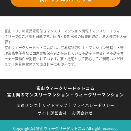
富山エリアの家具家電付きマンスリーマンション情報！マンスリー＋ウィー
クリーでのご利用も可能です。連泊・長期出張の経費削減に、法人様にも大好
評！
富山ウィークリードットコムには、宅地建物取引士・マンション管理士・管
理業務主任者など国家資格保有者が在籍している不動産管理会社や不動産オ
ーナー直物件が掲載されています。寮・社宅として安心してご利用いただけ
ます！家具家電付きで単身赴任にも便利です。
富山ウィークリードットコム
富山県のマンスリーマンション・ウィークリーマンション
関連リンク
サイトマップ
プライバシーポリシー
サイト運営会社
お問合わせ
Copyright(c) 富山ウィークリードットコム.All right reserved.