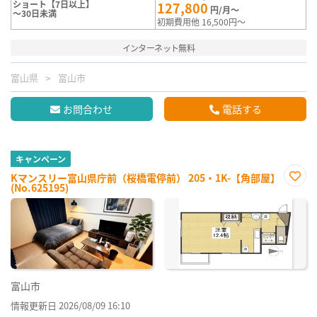
ショート【7日以上】
127,800
円/月～
～30日未満
初期費用他 16,500円～
インターネット無料
富山県
富山市
お問合わせ
電話する
キャンペーン
Kマンスリー富山県庁前（桜橋電停前） 205・1K-【角部屋】
(No.625195)
お気
に入
り登
録
富山市
情報更新日 2026/08/09 16:10