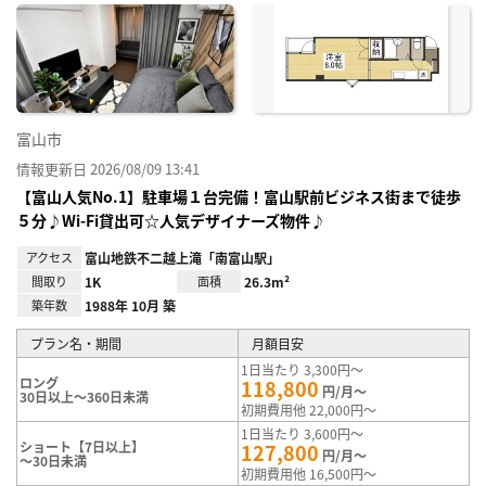
に入
り登
録
富山市
情報更新日 2026/08/09 13:41
【富山人気No.1】駐車場１台完備！富山駅前ビジネス街まで徒歩
５分♪Wi-Fi貸出可☆人気デザイナーズ物件♪
アクセス
富山地鉄不二越上滝「南富山駅」
間取り
1K
面積
26.3m²
築年数
1988年 10月 築
プラン名・期間
月額目安
1日当たり 3,300円～
ロング
118,800
円/月～
30日以上～360日未満
初期費用他 22,000円～
1日当たり 3,600円～
ショート【7日以上】
127,800
円/月～
～30日未満
初期費用他 16,500円～