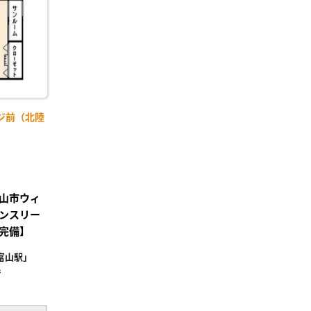
ジ前（北陸
】
山市ウィ
ンスリー
完備】
富山駅」
²