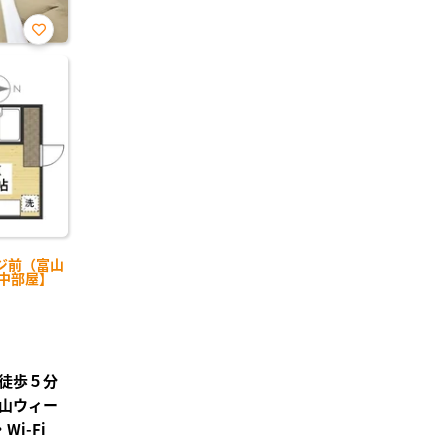
お気
に入
り登
録
ジ前（富山
【中部屋】
」徒歩５分
富山ウィー
i-Fi