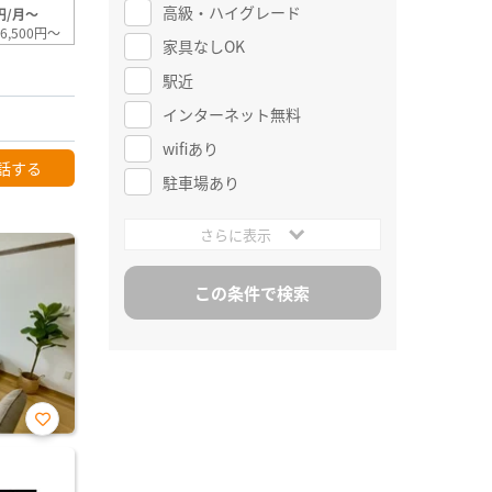
高級・ハイグレード
円/月～
6,500円～
家具なしOK
駅近
インターネット無料
wifiあり
話する
駐車場あり
さらに表示
お気
に入
り登
録