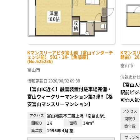
Kマンスリーアピタ富山前（富山インターチ
Kマンス
ェンジ前） 502・1K-【角部屋】
館前） 20
(No.625236)
富山市
富山市
情報更新日 20
情報更新日 2026/08/02 09:38
【富山人
【富山IC近く】融雪装置付駐車場完備・
駅前ビジ
富山ウィークリーマンション第2弾‼【格
可☆人気
安富山マンスリーマンション】
アクセス
富山地鉄不二越上滝「南富山駅」
アクセス
間取り
1K
34m²
間取り
面積
築年数
1995年 4月 築
築年数
プラン名