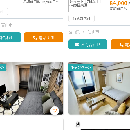
ショート【7日以上】
初期費用他 16,500円～
84,000
～30日未満
初期費用他 1
応可
特急対応可
富山市
富山県
富山市
問合わせ
電話する
お問合わせ
電
ーン
キャンペーン
お気
に入
り登
録