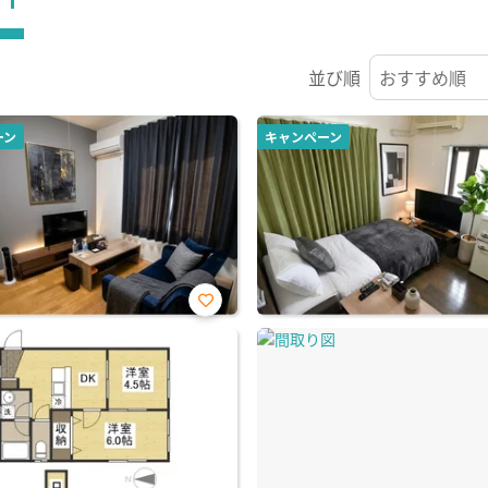
並び順
ーン
キャンペーン
お気
に入
り登
録