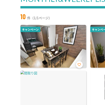
10
件（1/1ページ）
キャンペーン
キャンペ
お気
に入
り登
録