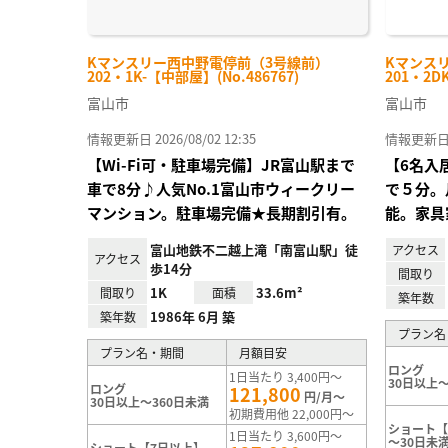
Kマンスリー西中野電停前（3号線前）
Kマンス
202・1K-【中部屋】(No.486767)
201・2D
富山市
富山市
情報更新日 2026/08/02 12:35
情報更新日 20
【Wi-Fi可・駐車場完備】JR富山駅まで
【6名入
車で8分♪人気No.1富山市ウィークリー
で５分。
マンション。駐車場完備★長期割引有。
能。家具
富山地鉄不二越上滝「南富山駅」徒
アクセス
アクセス
歩14分
間取り
1K
33.6m²
間取り
面積
築年数
1986年 6月 築
築年数
プラン名
プラン名・期間
月額目安
ロング
1日当たり 3,400円～
30日以上～
ロング
121,800
円/月～
30日以上～360日未満
初期費用他 22,000円～
ショート【
1日当たり 3,600円～
～30日未
ショート【7日以上】