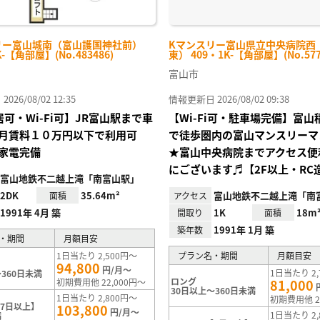
リー富山城南（富山護国神社前）
Kマンスリー富山県立中央病院西
K-【角部屋】(No.483486)
東） 409・1K-【角部屋】(No.577
富山市
26/08/02 12:35
情報更新日 2026/08/02 09:38
居可・Wi-Fi可】JR富山駅まで車
【Wi-Fi可・駐車場完備】富
月賃料１０万円以下で利用可
で徒歩圏内の富山マンスリーマ
家電完備
★富山中央病院までアクセス便
にございます♬【2F以上・RC
富山地鉄不二越上滝「南富山駅」
2DK
35.64m²
富山地鉄不二越上滝「南
面積
アクセス
1991年 4月 築
1K
18m
間取り
面積
1991年 1月 築
築年数
・期間
月額目安
1日当たり 2,500円～
プラン名・期間
月額目安
94,800
円/月～
1日当たり 2,
360日未満
ロング
初期費用他 22,000円～
81,000
30日以上～360日未満
1日当たり 2,800円～
初期費用他 2
7日以上】
103,800
円/月～
1日当たり 2,
満