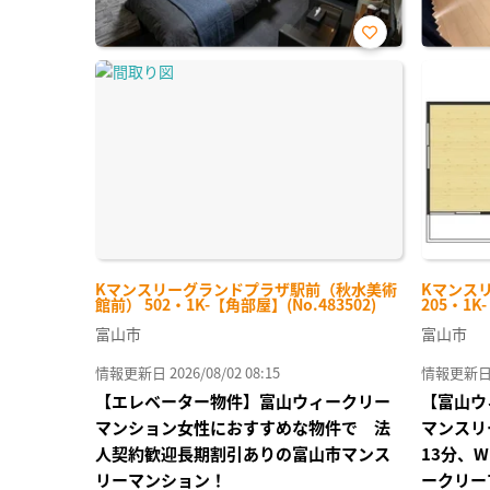
お気
に入
り登
録
Kマンスリーグランドプラザ駅前（秋水美術
Kマンス
館前） 502・1K-【角部屋】(No.483502)
205・1K
富山市
富山市
情報更新日 2026/08/02 08:15
情報更新日 20
【エレベーター物件】富山ウィークリー
【富山ウ
マンション女性におすすめな物件で 法
マンスリ
人契約歓迎長期割引ありの富山市マンス
13分、
リーマンション！
ークリー