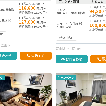
プラン名・期間
月額目安
1日当たり 3,300円～
118,800
1日当たり 2,
円/月～
360日未満
ロング
94,800
初期費用他 22,000円～
30日以上～360日未満
初期費用他 2
1日当たり 3,600円～
7日以上】
127,800
1日当たり 2,
円/月～
満
ショート【7日以上】
100,80
初期費用他 16,500円～
～30日未満
初期費用他 1
応可
特急対応可
富山市
富山県
富山市
問合わせ
電話する
お問合わせ
電
ーン
キャンペーン