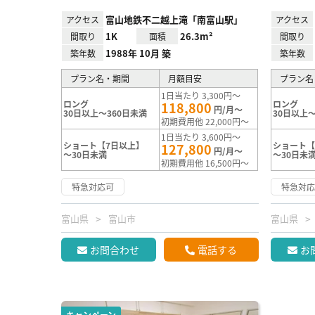
富山地鉄不二越上滝「南富山駅」
アクセス
アクセス
1K
26.3m²
間取り
面積
間取り
1988年 10月 築
築年数
築年数
プラン名・期間
月額目安
プラン名
1日当たり 3,300円～
ロング
ロング
118,800
円/月～
30日以上～360日未満
30日以上～
初期費用他 22,000円～
1日当たり 3,600円～
ショート【7日以上】
ショート【
127,800
円/月～
～30日未満
～30日未
初期費用他 16,500円～
特急対応可
特急対
富山県
富山市
富山県
お問合わせ
電話する
お
キャンペーン