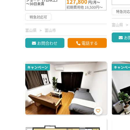
127,800
円/月～
～30日未満
初期費用他 16,500円～
特急対
特急対応可
富山県
富山県
富山市
お
お問合わせ
電話する
キャンペーン
キャンペ
お気
に入
り登
録