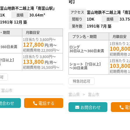
可】
富山地鉄不二越上滝「南富山駅」
富山地鉄不二越上滝「南
アクセス
1K
30.64m²
面積
1DK
33.7
間取り
面積
1981年 12月 築
1991年 7月 築
築年数
・期間
月額目安
プラン名・期間
月額目安
1日当たり 3,600円～
127,800
1日当たり 2,
円/月～
360日未満
ロング
100,80
初期費用他 22,000円～
30日以上～360日未満
初期費用他 2
1日当たり 3,800円～
7日以上】
133,800
1日当たり 2,
円/月～
満
ショート【7日以上】
103,80
初期費用他 16,500円～
～30日未満
初期費用他 1
応可
特急対応可
富山市
富山県
富山市
問合わせ
電話する
お問合わせ
電