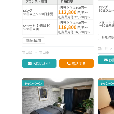
プラン名・期間
月額目安
ロング
1日当たり 3,100円～
30日以上～
ロング
112,800
円/月～
30日以上～360日未満
初期費用他 22,000円～
ショート【
1日当たり 3,300円～
～30日未
ショート【7日以上】
118,800
円/月～
～30日未満
初期費用他 16,500円～
特急対
特急対応可
富山県
富山県
富山市
お
お問合わせ
電話する
キャンペーン
キャンペ