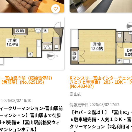
お気
に入
り登
録
リー富山県庁前（桜橋電停前）
Kマンスリー富山インターチェン
-【角部屋】(No.625195)
きときと空港東） 203・1DK・
(No.483487)
富山市
26/08/02 16:10
情報更新日 2026/08/02 17:52
ィークリーマンション•富山駅前
【セパ・２階以上】「富山IC
ーマンション】富山駅まで徒歩
🚶駐車場完備・人気１ＤＫ・
Wi-Fi完備★【富山駅前格安ウィ
クリーマンション【2名利用可・W
マンションホテル】