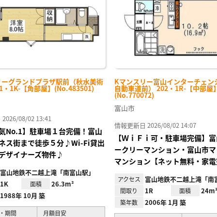
リーグランドプラザ駅前（秋水美術
Kマンスリー富山インターチェン
1・1K-【角部屋】(No.483501)
自動車道前） 202・1R-【中部屋
(No.770072)
富山市
26/08/02 13:41
情報更新日 2026/08/02 14:07
気No.1】駐車場１台完備！富山
【ＷｉＦｉ可・駐車場完備】富
ネス街まで徒歩５分♪Wi-Fi貸出
ークリーマンション・富山市マ
デザイナーズ物件♪
マンション【ネット無料・家電
富山地鉄不二越上滝「南富山駅」
富山地鉄不二越上滝「南
アクセス
1K
26.3m²
面積
1R
24m
間取り
面積
1988年 10月 築
2006年 1月 築
築年数
・期間
月額目安