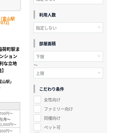
利用人数
（富山駅
072)
部屋面積
山稲荷町駅ま
ンション
利な立地
～
造】
富山駅」
²
こだわり条件
女性向け
ファミリー向け
700円～
同棲向け
円/月～
2,000円～
ペット可
800円～